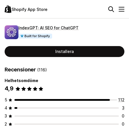
Shopify App Store
IndexGPT: AI SEO for ChatGPT
Built for Shopify
Installera
Recensioner
(116)
Helhetsomdöme
4,9
5
112
4
3
3
0
2
0