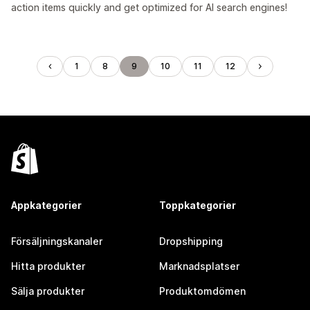
action items quickly and get optimized for AI search engines!
1
8
9
10
11
12
Appkategorier
Toppkategorier
Försäljningskanaler
Dropshipping
Hitta produkter
Marknadsplatser
Sälja produkter
Produktomdömen