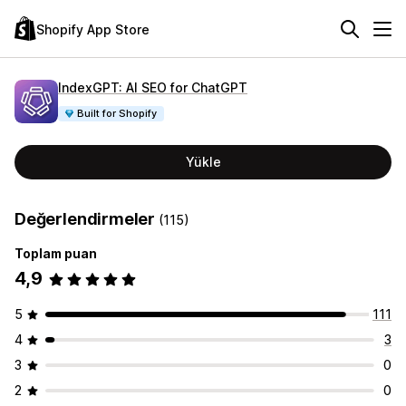
Shopify App Store
IndexGPT: AI SEO for ChatGPT
Built for Shopify
Yükle
Değerlendirmeler
(115)
Toplam puan
4,9
5
111
4
3
3
0
2
0