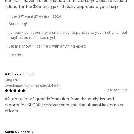
the trial. I haven’t used the app at all. Could you please issue a
refund for the $45 charge? I’d really appreciate your help
IndexGPT yanıt 27 Haziran 2026
Sure thing!
I already sent your the refund. I also responded to your first email but
maybe you didn't see it yet.
Let me know if I can help with anything else :)
- Mário
A Pierce of Life
Singapur
Uygulamayı kullanma süresi:4 gün
8 Nisan 2026
We got a lot of great information from the analytics and
reports for SEO/AI improvements and that it amplifies our seo
efforts.
Nakin Skincare