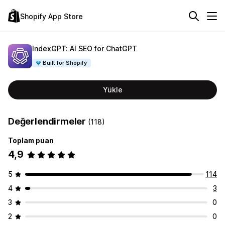
Shopify App Store
IndexGPT: AI SEO for ChatGPT
Built for Shopify
Yükle
Değerlendirmeler
(118)
Toplam puan
4,9
5
114
4
3
3
0
2
0