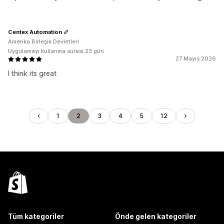
Centex Automation
Amerika Birleşik Devletleri
Uygulamayı kullanma süresi:23 gün
27 Mayıs 2026
I think its great
1
2
3
4
5
12
Tüm kategoriler
Önde gelen kategoriler