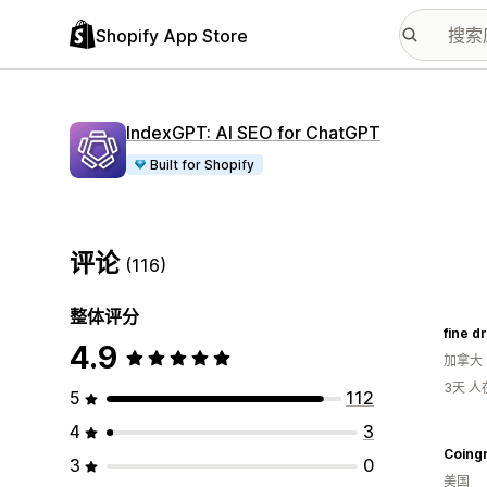
Shopify App Store
IndexGPT: AI SEO for ChatGPT
Built for Shopify
评论
(116)
整体评分
fine d
4.9
加拿大
3天 
5
112
4
3
Coingr
3
0
美国