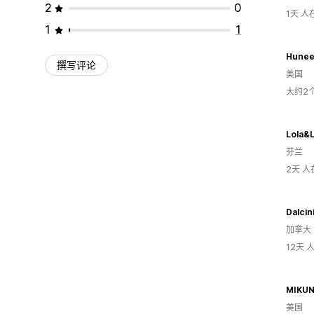
2
0
1天 
1
1
Hunee
撰写评论
美国
大约2
Lola&
芬兰
2天 
Dalcin
加拿大
12天
MIKU
美国