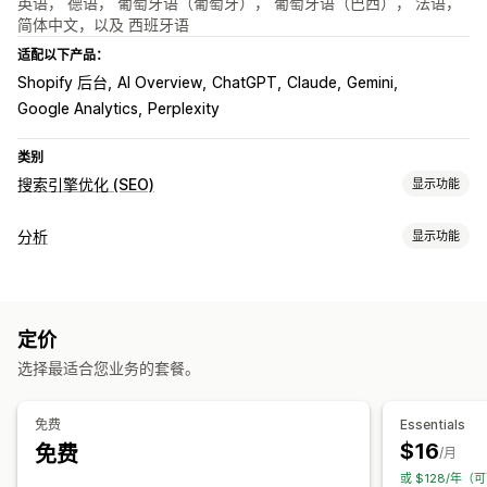
英语， 德语， 葡萄牙语（葡萄牙）， 葡萄牙语（巴西）， 法语，
简体中文，以及 西班牙语
适配以下产品：
Shopify 后台
AI Overview
ChatGPT
Claude
Gemini
Google Analytics
Perplexity
类别
搜索引擎优化 (SEO)
显示功能
SEO 工具
分析
显示功能
反向链接
页面索引
Robots.txt
AI 生成
本地 SEO
内容优化
客户行为
自动化
API 和 Webhook
活动跟踪
细分
页面浏览量
监控绩效
定价
营销和销售
SEO 评分
审核
报告
洞察和技巧
分析
速度分析
链接分析
选择最适合您业务的套餐。
AI 洞察
营销归因
UTM 跟踪
跟踪
排名跟踪
网站流量
视觉和报告
免费
Essentials
$16
免费
分析控制面板
自定义报告
历史分析
/月
或 $128/年（