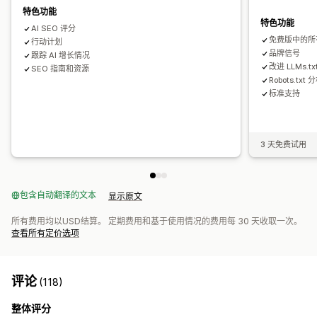
特色功能
特色功能
AI SEO 评分
免费版中的所
行动计划
品牌信号
跟踪 AI 增长情况
改进 LLMs.t
SEO 指南和资源
Robots.txt 
标准支持
3 天免费试用
包含自动翻译的文本
显示原文
所有费用均以USD结算。 定期费用和基于使用情况的费用每 30 天收取一次。
查看所有定价选项
评论
(118)
整体评分