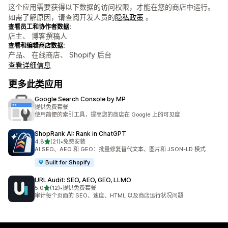
这个应用需要获得以下数据的访问权限，才能在您的商店中运行。
如需了解原因，请查阅开发人员的
隐私政策
。
查看员工和协作者数据:
店主、 博客撰稿人
查看和编辑商店数据:
产品、 在线商店、 Shopify 后台
查看详细信息
更多此类应用
Google Search Console by MP
提供免费套餐
使用简便的索引工具，提高您的商店在 Google 上的可见度
ShopRank AI: Rank in ChatGPT
星（满分 5 星）
4.8
(21)
•
免费安装
总共 21 条评论
AI SEO、AEO 和 GEO：批量修复替代文本、图片和 JSON-LD 模式
Built for Shopify
URLAudit: SEO, AEO, GEO, LLMO
星（满分 5 星）
5.0
(12)
•
提供免费套餐
总共 12 条评论
审计每个页面的 SEO、速度、HTML 以及商店运行状况问题