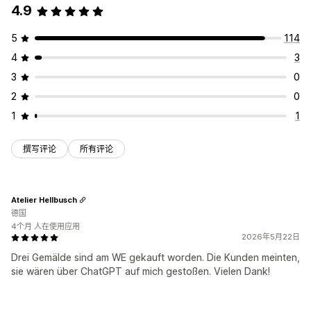
4.9
5
114
4
3
3
0
2
0
1
1
撰写评论
所有评论
Atelier Hellbusch
德国
4个月 人在使用应用
2026年5月22日
Drei Gemälde sind am WE gekauft worden. Die Kunden meinten,
sie wären über ChatGPT auf mich gestoßen. Vielen Dank!