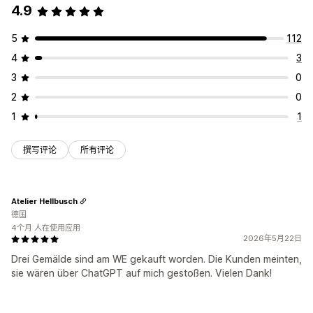
4.9
5
112
4
3
3
0
2
0
1
1
撰写评论
所有评论
Atelier Hellbusch
德国
4个月 人在使用应用
2026年5月22日
Drei Gemälde sind am WE gekauft worden. Die Kunden meinten,
sie wären über ChatGPT auf mich gestoßen. Vielen Dank!