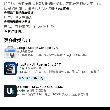
这个应用需要获得以下数据的访问权限，才能在您的商店中运行。
如需了解原因，请查阅开发人员的
隐私政策
。
查看员工和协作者数据:
店主、 博客撰稿人
查看和编辑商店数据:
产品、 在线商店、 Shopify 后台
查看详细信息
更多此类应用
Google Search Console by MP
提供免费套餐
使用简便的索引工具，提高您的商店在 Google 上的可见度
ShopRank AI: Rank in ChatGPT
星（满分 5 星）
4.8
(21)
•
免费安装
总共 21 条评论
AI SEO、AEO 和 GEO：批量修复替代文本、图片和 JSON-LD 模式
Built for Shopify
URLAudit: SEO, AEO, GEO, LLMO
星（满分 5 星）
5.0
(12)
•
提供免费套餐
总共 12 条评论
审计每个页面的 SEO、速度、HTML 以及商店运行状况问题