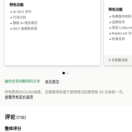
特色功能
特色功能
AI SEO 评分
免费版中的所
行动计划
品牌信号
跟踪 AI 增长情况
改进 LLMs.t
SEO 指南和资源
Robots.txt 
标准支持
3 天免费试用
包含自动翻译的文本
显示原文
所有费用均以USD结算。 定期费用和基于使用情况的费用每 30 天收取一次。
查看所有定价选项
评论
(116)
整体评分