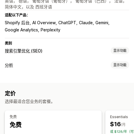
英语， 德语， 葡萄牙语（葡萄牙）， 葡萄牙语（巴西）， 法语，
简体中文，以及 西班牙语
适配以下产品：
Shopify 后台
AI Overview
ChatGPT
Claude
Gemini
Google Analytics
Perplexity
类别
搜索引擎优化 (SEO)
显示功能
SEO 工具
分析
显示功能
反向链接
页面索引
Robots.txt
AI 生成
本地 SEO
内容优化
客户行为
自动化
API 和 Webhook
活动跟踪
细分
页面浏览量
监控绩效
定价
营销和销售
SEO 评分
审核
报告
洞察和技巧
分析
速度分析
链接分析
选择最适合您业务的套餐。
AI 洞察
营销归因
UTM 跟踪
跟踪
排名跟踪
网站流量
视觉和报告
免费
Essentials
$16
免费
分析控制面板
自定义报告
历史分析
/月
或 $128/年（