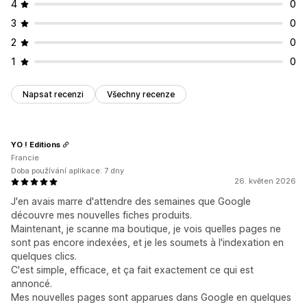
4
0
3
0
2
0
1
0
Napsat recenzi
Všechny recenze
YO ! Editions
Francie
Doba používání aplikace: 7 dny
26. květen 2026
J'en avais marre d'attendre des semaines que Google
découvre mes nouvelles fiches produits.
Maintenant, je scanne ma boutique, je vois quelles pages ne
sont pas encore indexées, et je les soumets à l'indexation en
quelques clics.
C'est simple, efficace, et ça fait exactement ce qui est
annoncé.
Mes nouvelles pages sont apparues dans Google en quelques