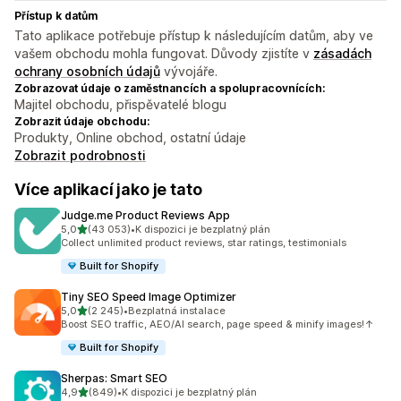
Přístup k datům
Tato aplikace potřebuje přístup k následujícím datům, aby ve
vašem obchodu mohla fungovat. Důvody zjistíte v
zásadách
ochrany osobních údajů
vývojáře.
Zobrazovat údaje o zaměstnancích a spolupracovnících:
Majitel obchodu, přispěvatelé blogu
Zobrazit údaje obchodu:
Produkty, Online obchod, ostatní údaje
Zobrazit podrobnosti
Více aplikací jako je tato
Judge.me Product Reviews App
z 5 hvězd
5,0
(43 053)
•
K dispozici je bezplatný plán
Celkový počet recenzí: 43053
Collect unlimited product reviews, star ratings, testimonials
Built for Shopify
Tiny SEO Speed Image Optimizer
z 5 hvězd
5,0
(2 245)
•
Bezplatná instalace
Celkový počet recenzí: 2245
Boost SEO traffic, AEO/AI search, page speed & minify images!↑
Built for Shopify
Sherpas: Smart SEO
z 5 hvězd
4,9
(849)
•
K dispozici je bezplatný plán
Celkový počet recenzí: 849