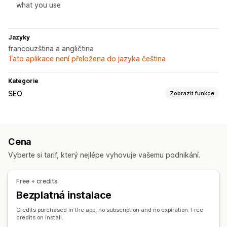
what you use
Jazyky
francouzština a angličtina
Tato aplikace není přeložena do jazyka čeština
Kategorie
SEO
Zobrazit funkce
Nástroje SEO
Indexování stránky
Cena
Sledování výkonu
Vyberte si tarif, který nejlépe vyhovuje vašemu podnikání.
Vykazování
Sledování
Free + credits
Bezplatná instalace
Credits purchased in the app, no subscription and no expiration. Free
credits on install.