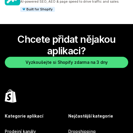
AI-powered SEO, AEO & page speed to drive traffic and sales.
Built for Shopify
Chcete přidat nějakou
aplikaci?
Vyzkoušejte si Shopify zdarma na 3 dny
Kategorie aplikací
Nejčastější kategorie
Prodejní kanály
Dropshipping