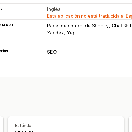
as
Inglés
Esta aplicación no está traducida al E
ona con
Panel de control de Shopify
ChatGPT
Yandex
Yep
orías
SEO
Herramientas de SEO
Mapa del sitio
Indexación de páginas
Automatizaciones
Monitorear el rendimiento
Informes
Información útil y consejos
Análisis de enlaces
Seguimiento
Estándar