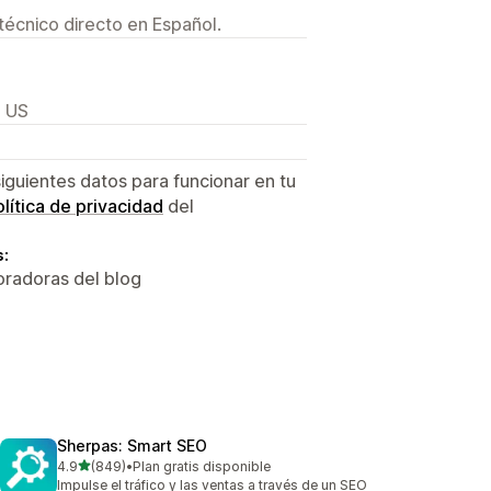
técnico directo en Español.
, US
siguientes datos para funcionar en tu
lítica de privacidad
del
s:
oradoras del blog
Sherpas: Smart SEO
de 5 estrellas
4.9
(849)
•
Plan gratis disponible
849 reseñas en total
Impulse el tráfico y las ventas a través de un SEO