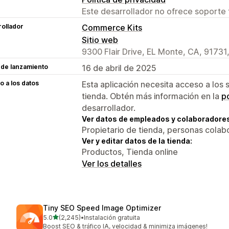
Este desarrollador no ofrece soporte 
ollador
Commerce Kits
Sitio web
9300 Flair Drive, EL Monte, CA, 91731
 de lanzamiento
16 de abril de 2025
 a los datos
Esta aplicación necesita acceso a los 
tienda. Obtén más información en la
po
desarrollador.
Ver datos de empleados y colaboradore
Propietario de tienda, personas colab
Ver y editar datos de la tienda:
Productos, Tienda online
Ver los detalles
Tiny SEO Speed Image Optimizer
de 5 estrellas
5.0
(2,245)
•
Instalación gratuita
2245 reseñas en total
Boost SEO & tráfico IA, velocidad & minimiza imágenes!