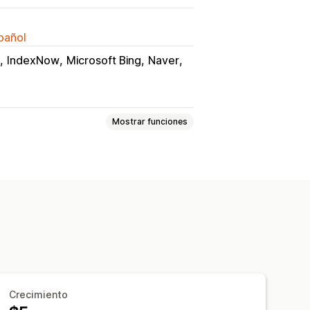
spañol
IndexNow
Microsoft Bing
Naver
Mostrar funciones
Robots.txt
Optimización de la URL
Informes y estadísticas
Crecimiento