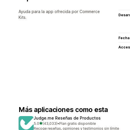
Ayuda para la app ofrecida por Commerce
Desarr
Kits.
Fecha
Acceso
Más aplicaciones como esta
Judge.me Reseñas de Productos
de 5 estrellas
5.0
(43,033)
•
Plan gratis disponible
43033 reseñas en total
Recoge reseñas, opiniones y testimonios sin límite