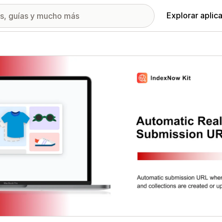
Explorar aplic
ía de imágenes destacadas