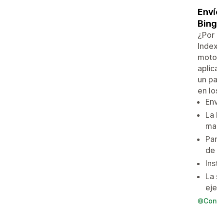
Enví
Bing
¿Por 
Index
moto
aplic
un pa
en l
Env
La 
ma
Pan
de 
Ins
La 
ej
Con