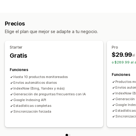
Mapa del sitio
Indexación de páginas
Herramientas de edición
Fragmentos enriquecidos
JSON-LD
Esquemas
Generación de IA
SEO
Generación de IA
Optimización del contenido
Precios
Automatizaciones
Opciones de muestra
Elige el plan que mejor se adapte a tu negocio.
Página de producto
Monitorear el rendimiento
Informes
Análisis de contenido
Starter
Pro
Seguimiento de posicionamiento
Tráfico del sitio web
$29.99
Gratis
al
o $289.99 al 
Funciones
Funciones
Hasta 10 productos monitoreados
Productos mo
Envíos automáticos diarios
Envíos autom
IndexNow (Bing, Yandex y más)
IndexNow (B
Generación de preguntas frecuentes con IA
Generación 
Google Indexing API
Google Inde
Estadísticas completas
Estadística
Sincronización forzada
Sincronizac