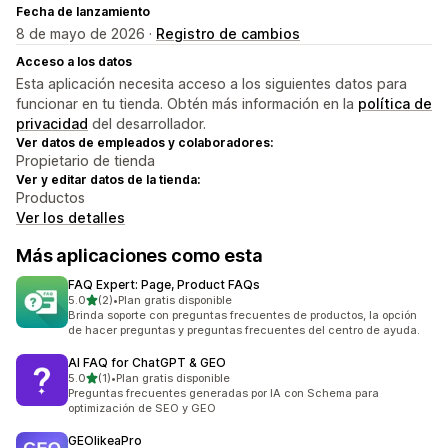
Fecha de lanzamiento
8 de mayo de 2026 ·
Registro de cambios
Acceso a los datos
Esta aplicación necesita acceso a los siguientes datos para
funcionar en tu tienda. Obtén más información en la
política de
privacidad
del desarrollador.
Ver datos de empleados y colaboradores:
Propietario de tienda
Ver y editar datos de la tienda:
Productos
Ver los detalles
Más aplicaciones como esta
FAQ Expert: Page, Product FAQs
de 5 estrellas
5.0
(2)
•
Plan gratis disponible
2 reseñas en total
Brinda soporte con preguntas frecuentes de productos, la opción
de hacer preguntas y preguntas frecuentes del centro de ayuda.
AI FAQ for ChatGPT & GEO
de 5 estrellas
5.0
(1)
•
Plan gratis disponible
1 reseñas en total
Preguntas frecuentes generadas por IA con Schema para
optimización de SEO y GEO
GEOlikeaPro