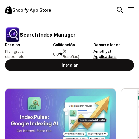
Shopify App Store
Search Index Manager
Precios
Calificación
Desarrollador
Plan gratis
(0
Amethyst
0,0
disponible
Reseñas)
Applications
Instalar