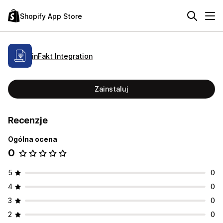
Shopify App Store
inFakt Integration
Zainstaluj
Recenzje
Ogólna ocena
0
5
0
4
0
3
0
2
0