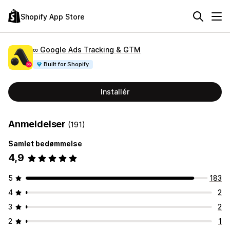
Shopify App Store
∞ Google Ads Tracking & GTM
Built for Shopify
Installér
Anmeldelser
(191)
Samlet bedømmelse
4,9
5
183
4
2
3
2
2
1