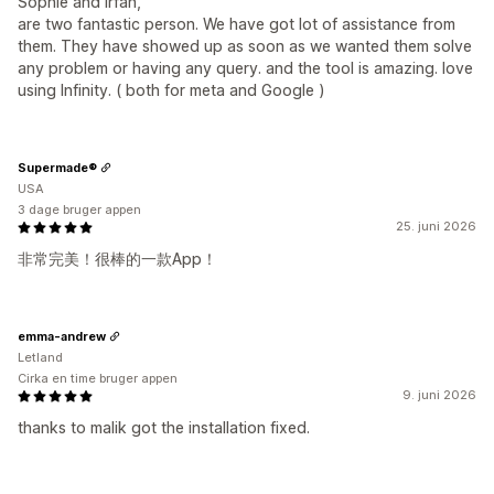
Sophie and Irfan,
are two fantastic person. We have got lot of assistance from
them. They have showed up as soon as we wanted them solve
any problem or having any query. and the tool is amazing. love
using Infinity. ( both for meta and Google )
Supermade®
USA
3 dage bruger appen
25. juni 2026
非常完美！很棒的一款App！
emma-andrew
Letland
Cirka en time bruger appen
9. juni 2026
thanks to malik got the installation fixed.