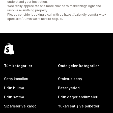
understand your frustration.
We’d really appreciate one more chance to make things right and
resolve everything properly.
Please consider booking a call with us https://calendly.com/talk-to-
specialist/30min we're here to help. 🙏
Tüm kategoriler
Önde gelen kategoriler
Satış kanalları
Stoksuz satış
Ürün bulma
Pazar yerleri
Ürün satma
Ürün değerlendirmeleri
Siparişler ve kargo
Yukarı satış ve paketler