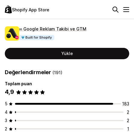
Shopify App Store
∞ Google Reklam Takibi ve GTM
Built for Shopify
Yükle
Değerlendirmeler
(191)
Toplam puan
4,9
5
183
4
2
3
2
2
1