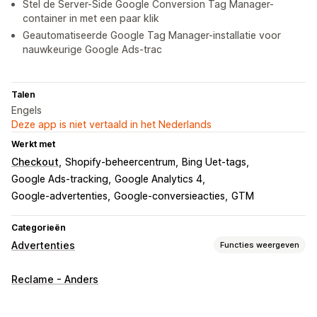
Stel de Server-Side Google Conversion Tag Manager-
container in met een paar klik
Geautomatiseerde Google Tag Manager-installatie voor
nauwkeurige Google Ads-trac
Talen
Engels
Deze app is niet vertaald in het Nederlands
Werkt met
Checkout
Shopify-beheercentrum
Bing Uet-tags
Google Ads-tracking
Google Analytics 4
Google-advertenties
Google-conversieacties
GTM
Categorieën
Advertenties
Functies weergeven
Targeting
Reclame - Anders
Apparaat
Op basis van evenement
Gedrag
Platform
Retargeting