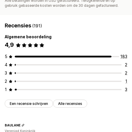
Alle betalingen worden in USD gefactureerd. Terugkerende en op
gebruik gebaseerde kosten worden om de 30 dagen gefactureerd.
Recensies
(191)
Algemene beoordeling
4,9
5
183
4
2
3
2
2
1
1
3
Een recensie schrijven
Alle recensies
BAULANE
Verenigd Koninkrijk