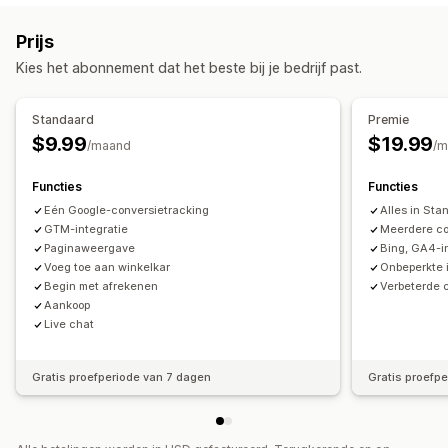
Campagne beheren
Prijs
Website
Pixelbeheer
Kies het abonnement dat het beste bij je bedrijf past.
Prestatie-analytics
Standaard
Premie
Prestaties volgen
Conversietracking
$9.99
$19.99
/maand
/m
Kosten per acquisitie
Verkeersbron
Functies
Functies
Eén Google-conversietracking
Alles in St
GTM-integratie
Meerdere co
Paginaweergave
Bing, GA4-i
Voeg toe aan winkelkar
Onbeperkte i
Begin met afrekenen
Verbeterde 
Aankoop
Live chat
Gratis proefperiode van 7 dagen
Gratis proefp