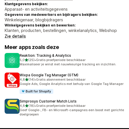
Klantgegevens bekijken:
Apparaat- en activiteitsgegevens
Gegevens van medewerkers en bijdragers bekijken:
Winkeleigenaar, blogbijdragers
Winkelgegevens bekijken en bewerken:
Klanten, producten, bestellingen, winkelanalytics, Webshop
Zie details
Meer apps zoals deze
Reaktion: Tracking & Analytics
van 5 sterren
5,0
(25)
•
Gratis proefperiode beschikbaar
25 recensies in totaal
Maximaliseer je winst met nauwkeurige tracking en inzichten.
Wixpa Google Tag Manager (GTM)
van 5 sterren
4,8
(14)
•
Gratis abonnement beschikbaar
14 recensies in totaal
Google Ads, Google Analytics met behulp van Google Tag Manager
Built for Shopify
Simprosys Customer Match Lists
van 5 sterren
4,8
(18)
•
Gratis proefperiode beschikbaar
18 recensies in totaal
Geef Google-, FB- en Microsoft-campagnes een boost met gerichte
doelgroepen