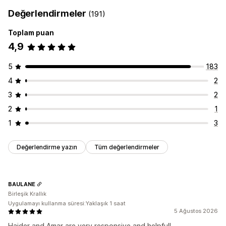
Değerlendirmeler
(191)
Toplam puan
4,9
5
183
4
2
3
2
2
1
1
3
Değerlendirme yazın
Tüm değerlendirmeler
BAULANE
Birleşik Krallık
Uygulamayı kullanma süresi:Yaklaşık 1 saat
5 Ağustos 2026
Haider and Amar are very responsive and helpful!