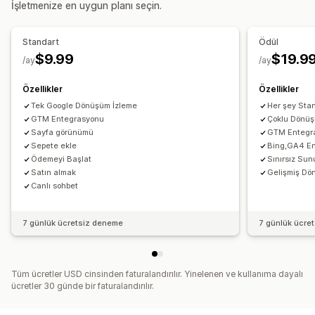
İşletmenize en uygun planı seçin.
Performans analizleri
Standart
Ödül
Performans takibi
Dönüşüm izleme
$9.99
$19.9
/ay
/ay
Edinme başına maliyet
Trafik kaynakları
Özellikler
Özellikler
Tek Google Dönüşüm İzleme
Her şey Sta
GTM Entegrasyonu
Çoklu Dönüş
Sayfa görünümü
GTM Entegr
Sepete ekle
Bing,GA4 E
Ödemeyi Başlat
Sınırsız Sun
Satın almak
Gelişmiş D
Canlı sohbet
7 günlük ücretsiz deneme
7 günlük ücre
Tüm ücretler USD cinsinden faturalandırılır. Yinelenen ve kullanıma dayalı
ücretler 30 günde bir faturalandırılır.