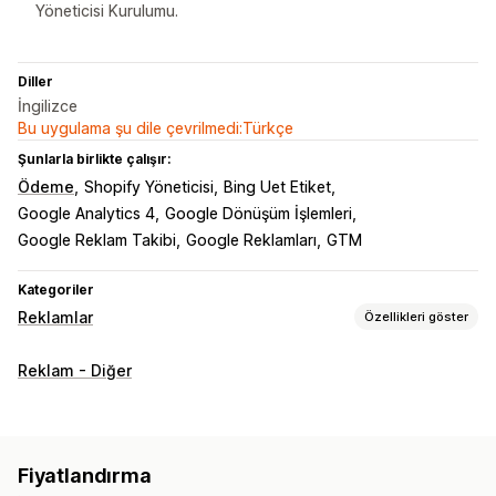
Yöneticisi Kurulumu.
Diller
İngilizce
Bu uygulama şu dile çevrilmedi:Türkçe
Şunlarla birlikte çalışır:
Ödeme
Shopify Yöneticisi
Bing Uet Etiket
Google Analytics 4
Google Dönüşüm İşlemleri
Google Reklam Takibi
Google Reklamları
GTM
Kategoriler
Reklamlar
Özellikleri göster
Hedefleme
Reklam - Diğer
Cihaz
Etkinlik bazında
Davranış
Platform
Yeniden hedefleme
Kampanya yönetimi
Fiyatlandırma
Web Sitesi
Piksel yönetimi