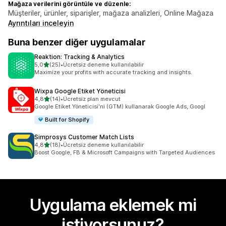
Mağaza verilerini görüntüle ve düzenle:
Müşteriler, ürünler, siparişler, mağaza analizleri, Online Mağaza
Ayrıntıları inceleyin
Buna benzer diğer uygulamalar
Reaktion: Tracking & Analytics
5 yıldız üzerinden
5,0
(25)
•
Ücretsiz deneme kullanılabilir
toplam 25 değerlendirme
Maximize your profits with accurate tracking and insights.
Wixpa Google Etiket Yöneticisi
5 yıldız üzerinden
4,8
(14)
•
Ücretsiz plan mevcut
toplam 14 değerlendirme
Google Etiket Yöneticisi'ni (GTM) kullanarak Google Ads, Googl
Built for Shopify
Simprosys Customer Match Lists
5 yıldız üzerinden
4,8
(18)
•
Ücretsiz deneme kullanılabilir
toplam 18 değerlendirme
Boost Google, FB & Microsoft Campaigns with Targeted Audiences
Uygulama eklemek mi
istiyorsunuz?