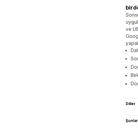
bird
Sonsu
uygul
ve UE
Googl
yapab
Dah
So
Doğ
Bir
Doğ
Diller
Şunlarl