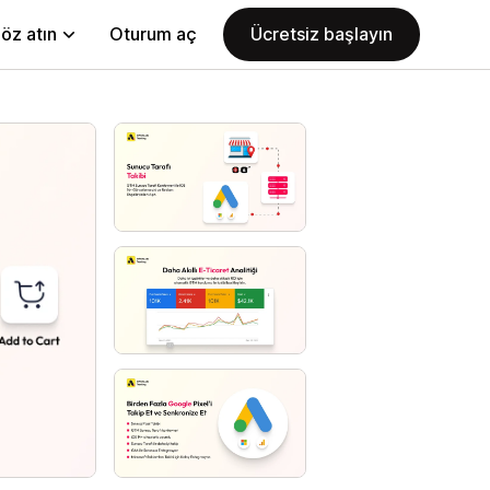
öz atın
Oturum aç
Ücretsiz başlayın