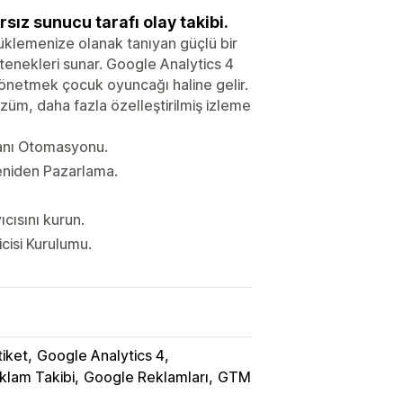
ız sunucu tarafı olay takibi.
klemenize olanak tanıyan güçlü bir
etenekleri sunar. Google Analytics 4
yönetmek çocuk oyuncağı haline gelir.
züm, daha fazla özelleştirilmiş izleme
tmanı Otomasyonu.
eniden Pazarlama.
cısını kurun.
cisi Kurulumu.
tiket
Google Analytics 4
klam Takibi
Google Reklamları
GTM