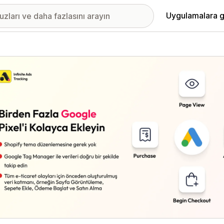
Uygulamalara g
ıkan görsel galerisi