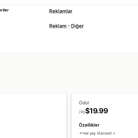
riler
Reklamlar
Hedefleme
Reklam - Diğer
Cihaz
Etkinlik bazında
Davranış
Pla
Kampanya yönetimi
Web Sitesi
Piksel yönetimi
Performans analizleri
Performans takibi
Dönüşüm izleme
Trafik kaynakları
Ödül
$19.99
/ay
Özellikler
Her şey Standart +