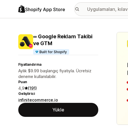
Shopify App Store
Öne ç
∞ Google Reklam Takibi
ve GTM
Built for Shopify
Fiyatlandırma
Aylık $9.99 başlangıç fiyatıyla. Ücretsiz
deneme kullanılabilir.
Puan
4,9
(191)
Geliştirici
infinitecommerce.io
Yükle