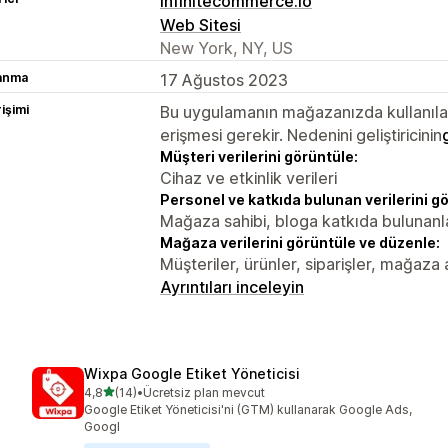
infinitecommerce.io
Web Sitesi
New York, NY, US
lanma
17 Ağustos 2023
rişimi
Bu uygulamanın mağazanızda kullanılabi
erişmesi gerekir. Nedenini geliştiricinin
Müşteri verilerini görüntüle:
Cihaz ve etkinlik verileri
Personel ve katkıda bulunan verilerini g
Mağaza sahibi, bloga katkıda bulunanl
Mağaza verilerini görüntüle ve düzenle:
Müşteriler, ürünler, siparişler, mağaza
Ayrıntıları inceleyin
Wixpa Google Etiket Yöneticisi
5 yıldız üzerinden
4,8
(14)
•
Ücretsiz plan mevcut
toplam 14 değerlendirme
Google Etiket Yöneticisi'ni (GTM) kullanarak Google Ads,
Googl