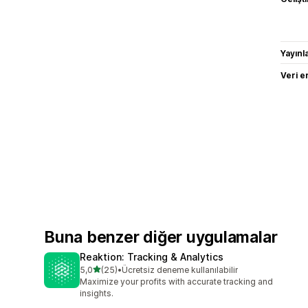
Yayın
Veri e
Buna benzer diğer uygulamalar
Reaktion: Tracking & Analytics
5 yıldız üzerinden
5,0
(25)
•
Ücretsiz deneme kullanılabilir
toplam 25 değerlendirme
Maximize your profits with accurate tracking and
insights.