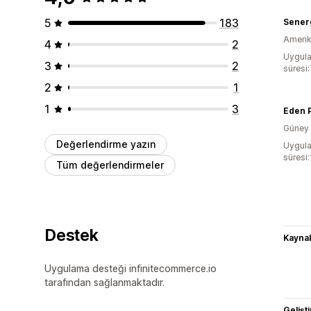
5
183
Sener
Amerika
4
2
Uygula
3
2
süresi:
2
1
1
3
Eden 
Güney 
Değerlendirme yazın
Uygula
süresi:
Tüm değerlendirmeler
Destek
Kaynak
Uygulama desteği infinitecommerce.io
tarafından sağlanmaktadır.
Gelişti