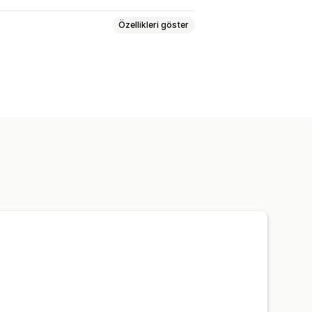
Özellikleri göster
tform
Yeniden hedefleme
Edinme başına maliyet