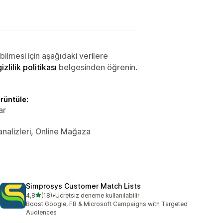
lmesi için aşağıdaki verilere
gizlilik politikası
belgesinden öğrenin.
örüntüle:
ar
 analizleri, Online Mağaza
Simprosys Customer Match Lists
5 yıldız üzerinden
4,8
(18)
•
Ücretsiz deneme kullanılabilir
toplam 18 değerlendirme
Boost Google, FB & Microsoft Campaigns with Targeted
Audiences