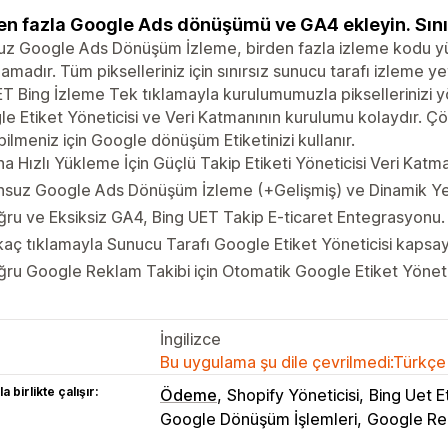
en fazla Google Ads dönüşümü ve GA4 ekleyin. Sınırs
z Google Ads Dönüşüm İzleme, birden fazla izleme kodu yü
amadır. Tüm pikselleriniz için sınırsız sunucu tarafı izleme y
T Bing İzleme Tek tıklamayla kurulumumuzla piksellerinizi 
e Etiket Yöneticisi ve Veri Katmanının kurulumu kolaydır. Çö
ilmeniz için Google dönüşüm Etiketinizi kullanır.
a Hızlı Yükleme İçin Güçlü Takip Etiketi Yöneticisi Veri Ka
nsuz Google Ads Dönüşüm İzleme (+Gelişmiş) ve Dinamik Y
ru ve Eksiksiz GA4, Bing UET Takip E-ticaret Entegrasyonu.
kaç tıklamayla Sunucu Tarafı Google Etiket Yöneticisi kapsayı
ru Google Reklam Takibi için Otomatik Google Etiket Yöneti
İngilizce
Bu uygulama şu dile çevrilmedi:Türkçe
a birlikte çalışır:
Ödeme
Shopify Yöneticisi
Bing Uet E
Google Dönüşüm İşlemleri
Google Re