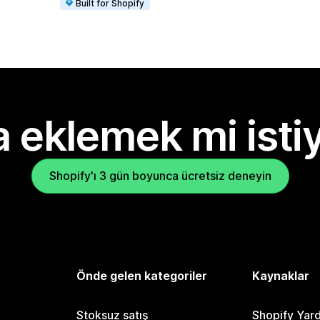
Built for Shopify
 eklemek mi isti
Shopify'ı 3 gün boyunca ücretsiz deneyin
Önde gelen kategoriler
Kaynaklar
Stoksuz satış
Shopify Yar