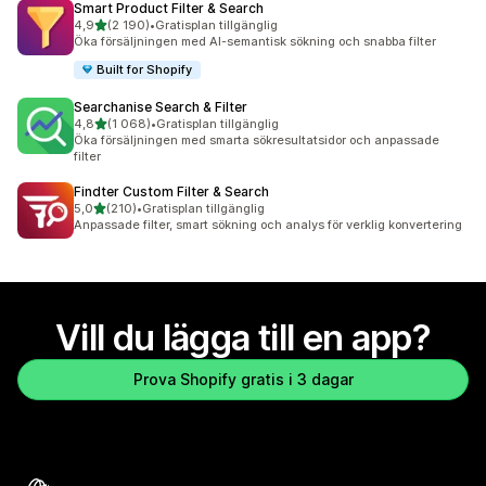
Smart Product Filter & Search
av 5 stjärnor
4,9
(2 190)
•
Gratisplan tillgänglig
2190 recensioner totalt
Öka försäljningen med AI-semantisk sökning och snabba filter
Built for Shopify
Searchanise Search & Filter
av 5 stjärnor
4,8
(1 068)
•
Gratisplan tillgänglig
1068 recensioner totalt
Öka försäljningen med smarta sökresultatsidor och anpassade
filter
Findter Custom Filter & Search
av 5 stjärnor
5,0
(210)
•
Gratisplan tillgänglig
210 recensioner totalt
Anpassade filter, smart sökning och analys för verklig konvertering
Vill du lägga till en app?
Prova Shopify gratis i 3 dagar