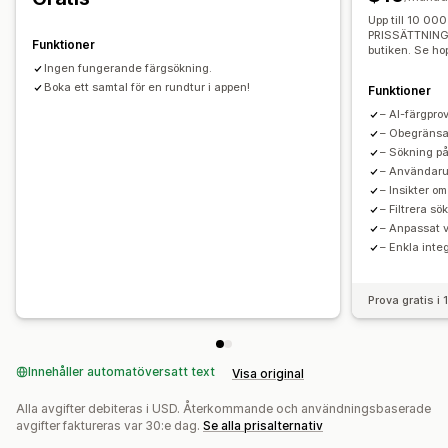
Upp till 10 0
Analysverktyg
PRISSÄTTNING:
Funktioner
Konverteringsspårning
Filteranvändning
butiken. Se ho
Ingen fungerande färgsökning.
Analysverktyg i realtid
Beteendeinsikter
Sökfrågor
Boka ett samtal för en rundtur i appen!
Funktioner
– AI-färgpro
– Obegränsa
– Sökning på
– Användaru
– Insikter o
– Filtrera sö
– Anpassat 
– Enkla integ
Prova gratis i
Innehåller automatöversatt text
Visa original
Alla avgifter debiteras i USD. Återkommande och användningsbaserade
avgifter faktureras var 30:e dag.
Se alla prisalternativ