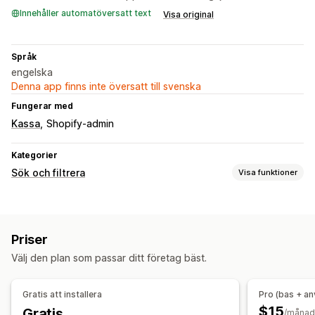
Innehåller automatöversatt text
Visa original
Språk
engelska
Denna app finns inte översatt till svenska
Fungerar med
Kassa
Shopify-admin
Kategorier
Sök och filtrera
Visa funktioner
Sökfunktioner
Omedelbar sökning
Felstavningstolerans
Flera filter
Priser
Sökfält
Uteslut resultat
Välj den plan som passar ditt företag bäst.
Visningsanpassning
Mobilanpassning
Anpassad stil
Visning av filter
Gratis att installera
Pro (bas + a
Anpassade filter
Sökresultatssida
Sortering
$15
Gratis
/månad