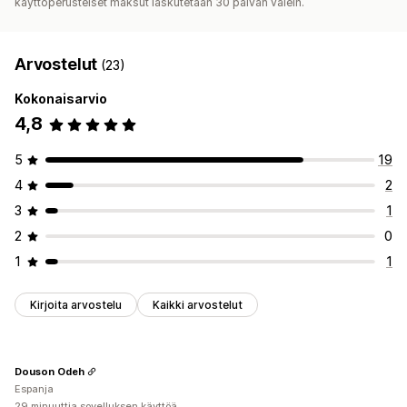
käyttöperusteiset maksut laskutetaan 30 päivän välein.
Arvostelut
(23)
Kokonaisarvio
4,8
5
19
4
2
3
1
2
0
1
1
Kirjoita arvostelu
Kaikki arvostelut
Douson Odeh
Espanja
29 minuuttia sovelluksen käyttöä