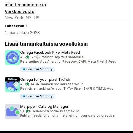
infinitecommerce.io
Verkkosivusto
New York, NY, US
Lanseerattu
1. marraskuu 2023
Lisää tämänkaltaisia sovelluksia
Omega Facebook Pixel Meta Feed
/ 5 tähteä
4,8
(876)
•
Ilmainen sopimus saatavilla
876 arvostelua yhteensä
Retargeting Ads Analytic: Facebook CAPI, Meta Pixel & Feed
Built for Shopify
Omega for your pixel TikTok
/ 5 tähteä
4,9
(146)
•
Ilmainen sopimus saatavilla
146 arvostelua yhteensä
Real-time tracking for your TikTok Pixel, E-API & TikTok Ads
Built for Shopify
Marpipe ‑ Catalog Manager
/ 5 tähteä
5,0
(6)
•
Ilmainen sopimus saatavilla
6 arvostelua yhteensä
Publish feeds for all channels, enrich your catalog creative