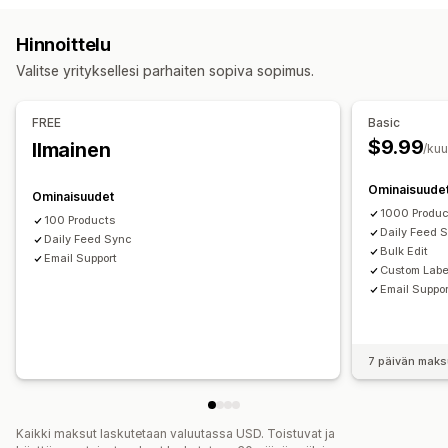
Alusta
Monta valuuttaa
Monikielisyys
Versioiden synkronointi
Hinnoittelu
Kampanjan hallinta
Syötteen hallinnointi
Valitse yrityksellesi parhaiten sopiva sopimus.
Some
Verkkosivusto
Tuotteiden synkronointi
Joukkomuokkaus
Reaaliaikaiset päivitykset
Ajastettu synkronointi
Tehokkuuden analytiikka
FREE
Basic
Virheen validointi
Varaston tuki
Syötteen optimointi
$9.99
Ilmainen
Dashboardit
UTM-attribuutio
Liikenteen lähde
/ku
Ominaisuude
Ominaisuudet
1000 Produc
100 Products
Daily Feed 
Daily Feed Sync
Bulk Edit
Email Support
Custom Labe
Email Suppor
7 päivän maks
Kaikki maksut laskutetaan valuutassa USD. Toistuvat ja