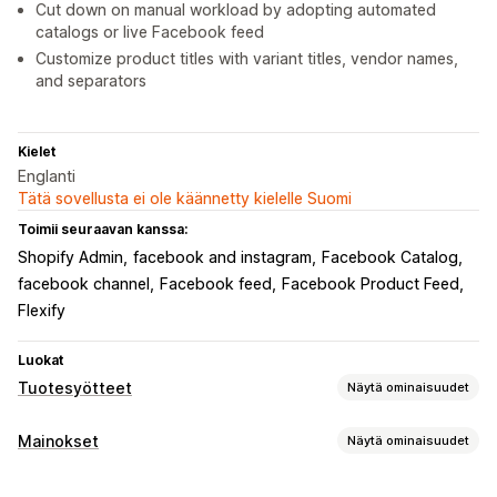
Cut down on manual workload by adopting automated
catalogs or live Facebook feed
Customize product titles with variant titles, vendor names,
and separators
Kielet
Englanti
Tätä sovellusta ei ole käännetty kielelle Suomi
Toimii seuraavan kanssa:
Shopify Admin
facebook and instagram
Facebook Catalog
facebook channel
Facebook feed
Facebook Product Feed
Flexify
Luokat
Tuotesyötteet
Näytä ominaisuudet
Syötteen mukauttaminen
Mainokset
Näytä ominaisuudet
Määritteiden yhdistäminen
Metakentät
Kohdentaminen
Mukautetut tunnukset
Mukautetut säännöt