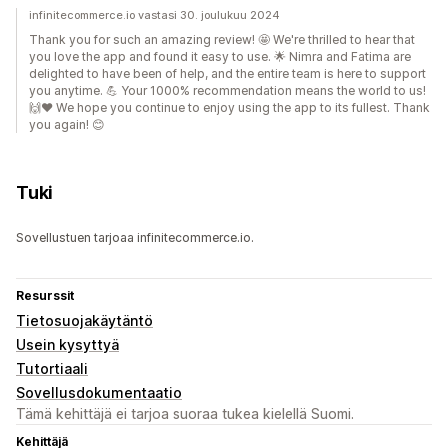
infinitecommerce.io vastasi 30. joulukuu 2024
Thank you for such an amazing review! 🤩 We're thrilled to hear that
you love the app and found it easy to use. 🌟 Nimra and Fatima are
delighted to have been of help, and the entire team is here to support
you anytime. 💪 Your 1000% recommendation means the world to us!
🙌❤️ We hope you continue to enjoy using the app to its fullest. Thank
you again! 😊
Tuki
Sovellustuen tarjoaa infinitecommerce.io.
Resurssit
Tietosuojakäytäntö
Usein kysyttyä
Tutortiaali
Sovellusdokumentaatio
Tämä kehittäjä ei tarjoa suoraa tukea kielellä Suomi.
Kehittäjä