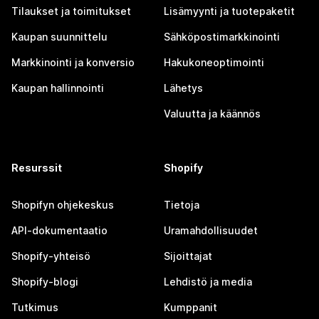
Tilaukset ja toimitukset
Lisämyynti ja tuotepaketit
Kaupan suunnittelu
Sähköpostimarkkinointi
Markkinointi ja konversio
Hakukoneoptimointi
Kaupan hallinnointi
Lähetys
Valuutta ja käännös
Resurssit
Shopify
Shopifyn ohjekeskus
Tietoja
API-dokumentaatio
Uramahdollisuudet
Shopify-yhteisö
Sijoittajat
Shopify-blogi
Lehdistö ja media
Tutkimus
Kumppanit