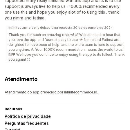
supported really really satisfied with this app and its is to use
support is always live to help us i 1000% recmmended every
one use this and hope you enjoy alot of to using this . thank
you nimra and fatima .
infinitecommerce.io deixou uma resposta 30 de dezembro de 2024
Thank you for such an amazing review! 🤩 We're thrilled to hear that
you love the app and found it easy to use. 🌟 Nimra and Fatima are
delighted to have been of help, and the entire team is here to support
you anytime. 💪 Your 1000% recommendation means the world to us!
🙌❤️ We hope you continue to enjoy using the app to its fullest. Thank
you again! 😊
Atendimento
Atendimento do app oferecido por infinitecommerce.io.
Recursos
Política de privacidade
Perguntas frequentes