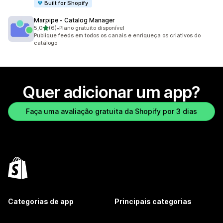
Built for Shopify
Marpipe ‑ Catalog Manager
de 5 estrelas
5,0
(6)
•
Plano gratuito disponível
6 avaliações ao todo
Publique feeds em todos os canais e enriqueça os criativos do
catálogo
Quer adicionar um app?
Faça uma avaliação gratuita da Shopify por 3 dias
Categorias de app
Principais categorias