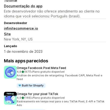
Tutorial
Documentação do app
Este desenvolvedor não oferece atendimento ao cliente no
idioma que você selecionou: Português (brasil).
Desenvolvedor
infinitecommerce.io
Site
New York, NY, US
Lançado
1 de novembro de 2023
Mais apps parecidos
Omega Facebook Pixel Meta Feed
de 5 estrelas
4,8
(877)
•
Plano gratuito disponível
877 avaliações ao todo
Análise de anúncios de retargeting: Facebook CAPI, Meta Pixel e
feed
Built for Shopify
Omega for your pixel TikTok
de 5 estrelas
4,9
(146)
•
Plano gratuito disponível
146 avaliações ao todo
Rastreamento em tempo real para o seu TikTok Pixel, E-API e TikTok
Ads