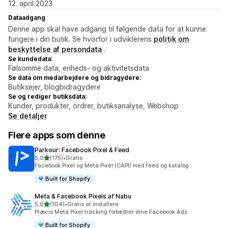
12. april 2023
Dataadgang
Denne app skal have adgang til følgende data for at kunne
fungere i din butik. Se hvorfor i udviklerens
politik om
beskyttelse af persondata
.
Se kundedata:
Følsomme data, enheds- og aktivitetsdata
Se data om medarbejdere og bidragydere:
Butiksejer, blogbidragydere
Se og rediger butiksdata:
Kunder, produkter, ordrer, butiksanalyse, Webshop
Se detaljer
Flere apps som denne
Parkour: Facebook Pixel & Feed
ud af 5 stjerner
5,0
(175)
•
Gratis
175 anmeldelser i alt
Facebook Pixel og Meta Pixel (CAPI) med feed og katalog
Built for Shopify
Meta & Facebook Pixels af Nabu
ud af 5 stjerner
5,0
(104)
•
Gratis at installere
104 anmeldelser i alt
Præcis Meta Pixel tracking forbedrer dine Facebook Ads
Built for Shopify