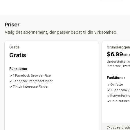
Tilpassede målgrupper
Hændelsesbaseret
Adfærd
Kundeadfærd
Retargeting
Sporing i realtid
Aktivitetssporing
Eventsporing
Kampagneadministration
Priser
Sidevisninger
Besøgendes IP
Sociale medier
Website
Pixeladministration
Vælg det abonnement, der passer bedst til din virksomhed.
Markedsføring og salg
Effektivitetsanalyse
ROAS
Købssporing
UTM-sporing
Pixelsporing
Gratis
Grundlæggen
Sporing af ydeevne
Engagementsparametre
$6.99
Gratis
Visualiseringer og rapporter
om 
Konverteringssporing
UTM-tildeling
Understøttet k
Kontrolpanel med analyser
GDPR-overholdelse
Pinterest, Twit
Funktioner
1 Facebook Browser Pixel
Funktioner
Facebook interessefinder
Omfatte
Tiktok interesse Finder
1 Facebook /
Konvertering
Hele butikk
7-dages grati