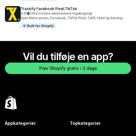
Trackify Facebook Pixel,TikTok
ud af 5 stjerner
4,8
(352)
•
Gratis abonnement tilgængeligt
352 anmeldelser i alt
Spor Meta-pixels, Facebook, TikTok Pixel, CAPI, feed og katalog
Built for Shopify
Vil du tilføje en app?
Prøv Shopify gratis i 3 dage
Appkategorier
Topkategorier