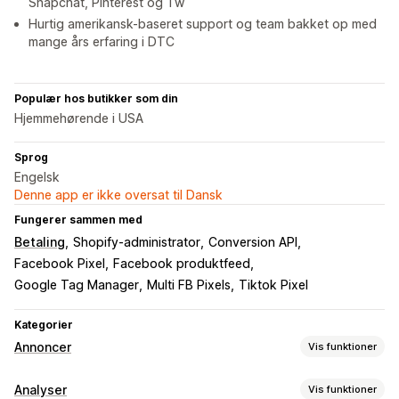
Snapchat, Pinterest og Tw
Hurtig amerikansk-baseret support og team bakket op med
mange års erfaring i DTC
Populær hos butikker som din
Hjemmehørende i USA
Sprog
Engelsk
Denne app er ikke oversat til Dansk
Fungerer sammen med
Betaling
Shopify-administrator
Conversion API
Facebook Pixel
Facebook produktfeed
Google Tag Manager
Multi FB Pixels
Tiktok Pixel
Kategorier
Annoncer
Vis funktioner
Målretning
Analyser
Vis funktioner