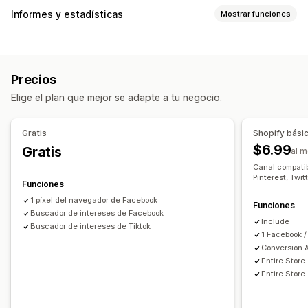
Segmentación
Informes y estadísticas
Mostrar funciones
Públicos personalizados
Basado en eventos
Comportamiento de los clientes
Comportamiento
Retargeting
Seguimiento en tiempo real
Seguimiento de actividad
Gestión de campañas
Precios
Seguimiento de eventos
Visitas de páginas
Redes sociales
Sitio web
Gestión de píxeles
Elige el plan que mejor se adapte a tu negocio.
IP de visitante
Informes y estadísticas de rendimiento
Marketing y ventas
Gratis
Shopify bási
Seguimiento del rendimiento
Métricas de interacción
ROAS
Seguimiento de compra
Seguimiento de UTM
$6.99
Gratis
al 
Seguimiento de conversión
Atribución UTM
Seguimiento con píxel
Canal compatib
Pinterest, Twit
Funciones
Imágenes e informes
1 píxel del navegador de Facebook
Panel de control de informes y estadísticas
Funciones
Buscador de intereses de Facebook
Cumplimiento con RGPD
Include
Buscador de intereses de Tiktok
1 Facebook /
Conversion 
Entire Store
Entire Store