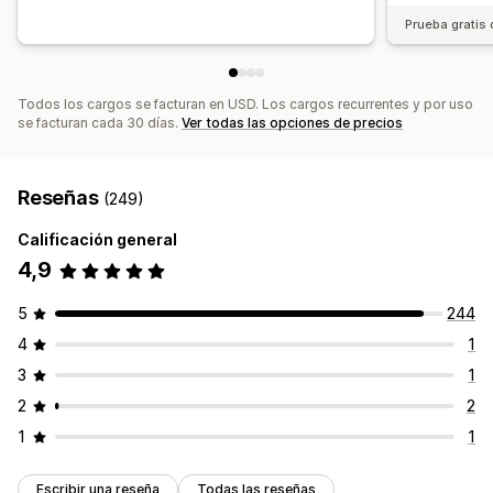
Prueba gratis 
Todos los cargos se facturan en USD. Los cargos recurrentes y por uso
se facturan cada 30 días.
Ver todas las opciones de precios
Reseñas
(249)
Calificación general
4,9
5
244
4
1
3
1
2
2
1
1
Escribir una reseña
Todas las reseñas