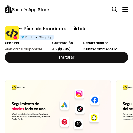
Shopify App Store
∞ Píxel de Facebook ‑ Tiktok
Built for Shopify
Precios
Calificación
Desarrollador
Plan gratis disponible
4,9
(249)
infinitecommerce.io
Instalar