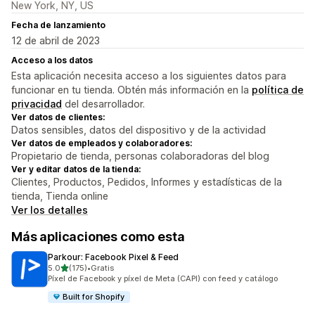
New York, NY, US
Fecha de lanzamiento
12 de abril de 2023
Acceso a los datos
Esta aplicación necesita acceso a los siguientes datos para
funcionar en tu tienda. Obtén más información en la
política de
privacidad
del desarrollador.
Ver datos de clientes:
Datos sensibles, datos del dispositivo y de la actividad
Ver datos de empleados y colaboradores:
Propietario de tienda, personas colaboradoras del blog
Ver y editar datos de la tienda:
Clientes, Productos, Pedidos, Informes y estadísticas de la
tienda, Tienda online
Ver los detalles
Más aplicaciones como esta
Parkour: Facebook Pixel & Feed
de 5 estrellas
5.0
(175)
•
Gratis
175 reseñas en total
Píxel de Facebook y píxel de Meta (CAPI) con feed y catálogo
Built for Shopify