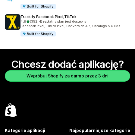
Built for Shopify
Trackify Facebook Pixel,TikTok
na 5 gwiazdek
4,8
(352)
•
Bezpłatny plan jest dostępny
Łączna liczba recenzji: 352
Facebook Pixel, TikTok Pixel, Conversion API, Catalogs & UTMs
Built for Shopify
Chcesz dodać aplikację?
Wypróbuj Shopify za darmo przez 3 dni
Kategorie aplikacji
Najpopularniejsze kategorie