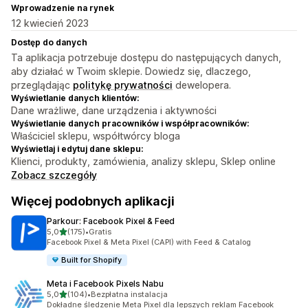
Wprowadzenie na rynek
12 kwiecień 2023
Dostęp do danych
Ta aplikacja potrzebuje dostępu do następujących danych,
aby działać w Twoim sklepie. Dowiedz się, dlaczego,
przeglądając
politykę prywatności
dewelopera.
Wyświetlanie danych klientów:
Dane wrażliwe, dane urządzenia i aktywności
Wyświetlanie danych pracowników i współpracowników:
Właściciel sklepu, współtwórcy bloga
Wyświetlaj i edytuj dane sklepu:
Klienci, produkty, zamówienia, analizy sklepu, Sklep online
Zobacz szczegóły
Więcej podobnych aplikacji
Parkour: Facebook Pixel & Feed
na 5 gwiazdek
5,0
(175)
•
Gratis
Łączna liczba recenzji: 175
Facebook Pixel & Meta Pixel (CAPI) with Feed & Catalog
Built for Shopify
Meta i Facebook Pixels Nabu
na 5 gwiazdek
5,0
(104)
•
Bezpłatna instalacja
Łączna liczba recenzji: 104
Dokładne śledzenie Meta Pixel dla lepszych reklam Facebook