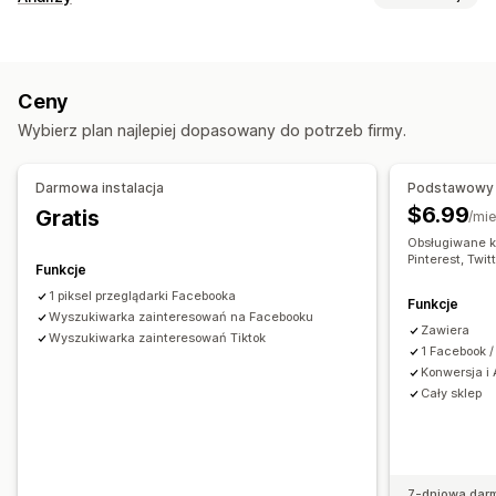
Niestandardowe grupy odbiorców
Oparte na wydarzeniu
Zachowanie klientów
Zachowanie
Retargetowanie
Śledzenie w czasie rzeczywistym
Śledzenie aktywności
Zarządzanie kampanią
Ceny
Śledzenie wydarzeń
Wyświetlenia strony
Media społecznościowe
Strona internetowa
Wybierz plan najlepiej dopasowany do potrzeb firmy.
Identyfikator odwiedzającego
Zarządzanie sklepem
Marketing i sprzedaż
Darmowa instalacja
Podstawowy 
Analizy wydajności
ROAS
Śledzenie zakupu
Śledzenie UTM
$6.99
Gratis
/mie
Śledzenie wydajności
Wskaźniki zaangażowania
Śledzenie za pomocą piksela
Obsługiwane k
Śledzenie konwersji
Atrybucja UTM
Pinterest, Twit
Funkcje
Materiały wizualne i raporty
1 piksel przeglądarki Facebooka
Analizy pulpitu
Zgodność z RODO
Funkcje
Wyszukiwarka zainteresowań na Facebooku
Zawiera
Wyszukiwarka zainteresowań Tiktok
1 Facebook /
Konwersja i 
Cały sklep
7-dniowa dar