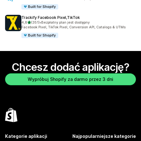
Built for Shopify
Trackify Facebook Pixel,TikTok
na 5 gwiazdek
4,8
(351)
•
Bezpłatny plan jest dostępny
Łączna liczba recenzji: 351
Facebook Pixel, TikTok Pixel, Conversion API, Catalogs & UTMs
Built for Shopify
Chcesz dodać aplikację?
Wypróbuj Shopify za darmo przez 3 dni
Kategorie aplikacji
Najpopularniejsze kategorie