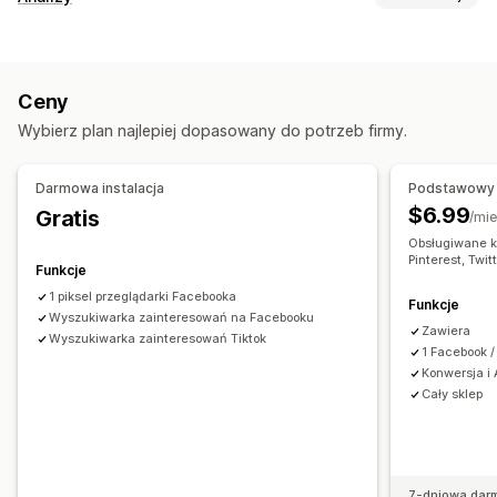
Niestandardowe grupy odbiorców
Oparte na wydarzeniu
Zachowanie klientów
Zachowanie
Retargetowanie
Śledzenie w czasie rzeczywistym
Śledzenie aktywności
Zarządzanie kampanią
Ceny
Śledzenie wydarzeń
Wyświetlenia strony
Media społecznościowe
Strona internetowa
Wybierz plan najlepiej dopasowany do potrzeb firmy.
Identyfikator odwiedzającego
Zarządzanie sklepem
Marketing i sprzedaż
Darmowa instalacja
Podstawowy 
Analizy wydajności
ROAS
Śledzenie zakupu
Śledzenie UTM
$6.99
Gratis
/mie
Śledzenie wydajności
Wskaźniki zaangażowania
Śledzenie za pomocą piksela
Obsługiwane k
Śledzenie konwersji
Atrybucja UTM
Pinterest, Twit
Funkcje
Materiały wizualne i raporty
1 piksel przeglądarki Facebooka
Analizy pulpitu
Zgodność z RODO
Funkcje
Wyszukiwarka zainteresowań na Facebooku
Zawiera
Wyszukiwarka zainteresowań Tiktok
1 Facebook /
Konwersja i 
Cały sklep
7-dniowa dar