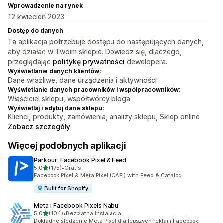
Wprowadzenie na rynek
12 kwiecień 2023
Dostęp do danych
Ta aplikacja potrzebuje dostępu do następujących danych,
aby działać w Twoim sklepie. Dowiedz się, dlaczego,
przeglądając
politykę prywatności
dewelopera.
Wyświetlanie danych klientów:
Dane wrażliwe, dane urządzenia i aktywności
Wyświetlanie danych pracowników i współpracowników:
Właściciel sklepu, współtwórcy bloga
Wyświetlaj i edytuj dane sklepu:
Klienci, produkty, zamówienia, analizy sklepu, Sklep online
Zobacz szczegóły
Więcej podobnych aplikacji
Parkour: Facebook Pixel & Feed
na 5 gwiazdek
5,0
(175)
•
Gratis
Łączna liczba recenzji: 175
Facebook Pixel & Meta Pixel (CAPI) with Feed & Catalog
Built for Shopify
Meta i Facebook Pixels Nabu
na 5 gwiazdek
5,0
(104)
•
Bezpłatna instalacja
Łączna liczba recenzji: 104
Dokładne śledzenie Meta Pixel dla lepszych reklam Facebook