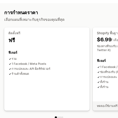
การกำหนดเป้าหมายซ้ำ
การติดตามแบบเรียลไทม์
การติดตามกิจกรรม
การจัดการแคมเปญ
การกำหนดราคา
การติดตามเหตุการณ์
ยอดเข้าชมหน้าเว็บ
IP ผู้เยี่ยมชม
โซเชียลมีเดีย
เว็บไซต์
การจัดการพิกเซล
เลือกแผนที่เหมาะกับธุรกิจของคุณที่สุด
การตลาดและการขาย
การวิเคราะห์ประสิทธิภาพ
ROAS
การติดตามการซื้อ
การติดตาม UTM
การติดตามพิกเซล
ติดตั้งฟรี
Shopify พื้นฐ
การติดตามประสิทธิภาพ
เมตริกการมีส่วนร่วม
$6.99
ฟรี
ภาพและรายงาน
/ เดื
การติดตามคอนเวอร์ชัน
การระบุแหล่งที่มาของ UTM
ช่องทางที่รองรั
แดชบอร์ดการวิเคราะห์
การปฏิบัติตาม GDPR
Twitter-X)
ฟีเจอร์
รวม
ฟีเจอร์
1 Facebook / Meta Pixels
1 Facebook /
การแปลงและ API ฝั่งเซิร์ฟเวอร์
ช่องที่รองรับ
ร้านค้าทั้งหมด
การแปลงและ AP
ทั้งร้าน
ทั้งร้าน
ทดลองใช้งานฟรี 