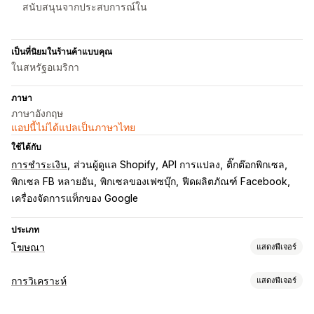
สนับสนุนจากประสบการณ์ใน
เป็นที่นิยมในร้านค้าแบบคุณ
ในสหรัฐอเมริกา
ภาษา
ภาษาอังกฤษ
แอปนี้ไม่ได้แปลเป็นภาษาไทย
ใช้ได้กับ
การชำระเงิน
ส่วนผู้ดูแล Shopify
API การแปลง
ติ๊กต๊อกพิกเซล
พิกเซล FB หลายอัน
พิกเซลของเฟซบุ๊ก
ฟีดผลิตภัณฑ์ Facebook
เครื่องจัดการแท็กของ Google
ประเภท
โฆษณา
แสดงฟีเจอร์
การกำหนดเป้าหมาย
การวิเคราะห์
แสดงฟีเจอร์
กลุ่มเป้าหมายที่กำหนดเอง
ตามเหตุการณ์
พฤติกรรม
พฤติกรรมของลูกค้า