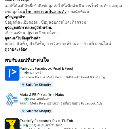
แอปนี้ต้องมีสิทธิ์เข้าถึงข้อมูลต่อไปนี้เพื่อดำเนินการในร้านค้าของคุณ
ดูข้อมูลใน
นโยบายความเป็นส่วนตัว
ของนักพัฒนา
ดูข้อมูลลูกค้า:
ข้อมูลที่ละเอียดอ่อน, ข้อมูลอุปกรณ์และกิจกรรม
ดูข้อมูลพนักงานและผู้มีส่วนร่วม:
เจ้าของร้าน, ผู้ร่วมเขียนบล็อก
ดูและแก้ไขข้อมูลร้านค้า:
ลูกค้า, สินค้า, คำสั่งซื้อ, การวิเคราะห์ร้านค้า, ร้านค้าออนไลน์
ดูรายละเอียด
พบกับแอปที่น่าสนใจ
Parkour: Facebook Pixel & Feed
เต็ม 5 ดาว
5.0
(175)
•
ฟรี
ทั้งหมด 175 รีวิว
Facebook Pixel & Meta Pixel (CAPI) with Feed & Catalog
Built for Shopify
Meta & FB Pixels โดย Nabu
เต็ม 5 ดาว
5.0
(104)
•
ติดตั้งฟรี
ทั้งหมด 104 รีวิว
ติดตาม Meta Pixel อย่างแม่นยำเพื่อปรับปรุง Facebook Ads
Built for Shopify
Trackify Facebook Pixel,TikTok
เต็ม 5 ดาว
4.8
(351)
•
มีแผนฟรีให้บริการ
ทั้งหมด 351 รีวิว