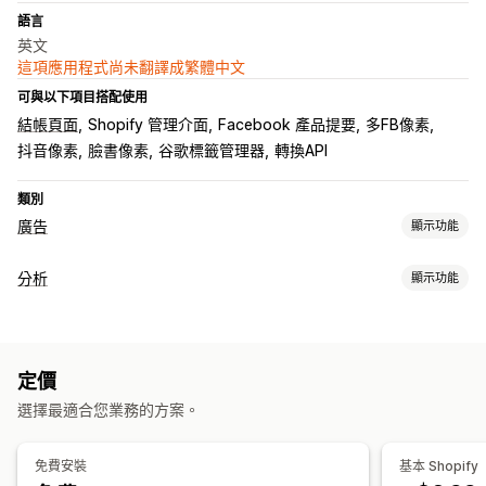
語言
英文
這項應用程式尚未翻譯成繁體中文
可與以下項目搭配使用
結帳頁面
Shopify 管理介面
Facebook 產品提要
多FB像素
抖音像素
臉書像素
谷歌標籤管理器
轉換API
類別
廣告
顯示功能
目標設定
分析
顯示功能
自訂受眾
活動
行為
再行銷
顧客行為
行銷活動管理
即時追蹤
行為追蹤
活動追蹤
頁面閱覽量
訪客 IP
社群媒體
網站
像素管理
定價
行銷和銷售
選擇最適合您業務的方案。
成效分析
廣告投資報酬率
購買追蹤
Urchin 流量監視器 (UTM) 追蹤
成效追蹤
互動指標
轉換追蹤
UTM 歸因
像素追蹤
免費安裝
基本 Shopify