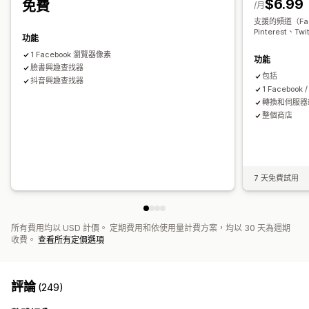
$6.99
免費
視覺化內容和報告
/月
支援的頻道（Face
分析控制面板
GDPR 法規遵循
Pinterest、Twi
功能
1 Facebook 瀏覽器像素
功能
臉書興趣查找器
包括
抖音興趣查找器
1 Facebook
轉換和伺服器端
整個商店
7 天免費試用
所有費用均以 USD 計價。 定期費用和依使用量計費方案，均以 30 天為週期
收費。
查看所有定價選項
評論
(249)