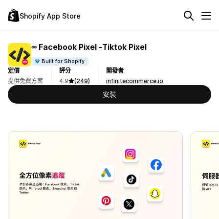
Shopify App Store
∞ Facebook Pixel ‑Tiktok Pixel
Built for Shopify
定價
評分
開發者
提供免費方案
4.9
(249)
infinitecommerce.io
安裝