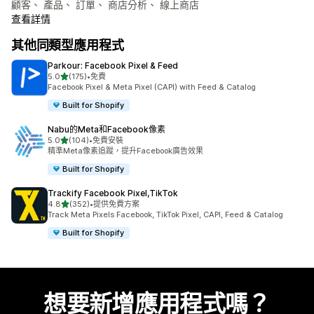
顧客、 產品、 訂單、 商店分析、 線上商店
查看詳情
其他同類型應用程式
Parkour: Facebook Pixel & Feed
滿分 5 顆星
5.0
(175)
•
免費
共有 175 則評價
Facebook Pixel & Meta Pixel (CAPI) with Feed & Catalog
Built for Shopify
Nabu的Meta和Facebook像素
滿分 5 顆星
5.0
(104)
•
免費安裝
共有 104 則評價
精準Meta像素追蹤，提升Facebook廣告效果
Built for Shopify
Trackify Facebook Pixel,TikTok
滿分 5 顆星
4.8
(352)
•
提供免費方案
共有 352 則評價
Track Meta Pixels Facebook, TikTok Pixel, CAPI, Feed & Catalog
Built for Shopify
想要新增應用程式嗎？