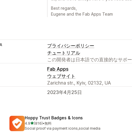
Best regards,
Eugene and the Fab Apps Team
ス
プライバシーポリシー
チュートリアル
この開発者は日本語での直接的なサポー
Fab Apps
ウェブサイト
Zarichna str., Kyiv, 02132, UA
2023年4月25日
Hoppy Trust Badges & Icons
5つ星中
4.9
(816)
•
無料
合計レビュー数：816件
Social proof via payment icons,social media