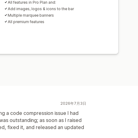
All features in Pro Plan and:
Add images, logos & icons to the bar
Multiple marquee banners
All premium features
2026年7月3日
ing a code compression issue I had
was outstanding; as soon as I raised
ed, fixed it, and released an updated