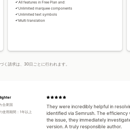
All features in Free Plan and:
Unlimited marquee components
Unlimited text symbols
Multi translation
基づく請求は、30日ごとに行われます。
ighter
カ合衆国
They were incredibly helpful in resolv
の使用期間：1年以上
identified via Semrush. The efficiency 
the issue, they immediately investigat
version. A truly responsible author.