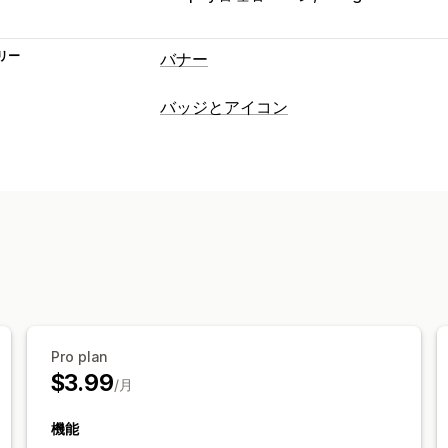
リー
バナー
バナータイプ
バッジとアイコン
お知らせバー
無料配送
複数のお知ら
カスタマイズ
バナーの位置
アニメーション
常時表
絵文字
複数言語
モバイル対応
分析とレポート
顧客セグメント
Pro plan
$3.99
/月
機能