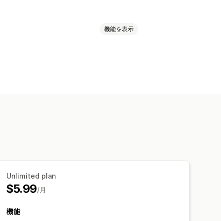
機能を表示
せ
通知
プロモーション
示
リンクとボタン
背景
色とフォント
Unlimited plan
$5.99
/月
機能