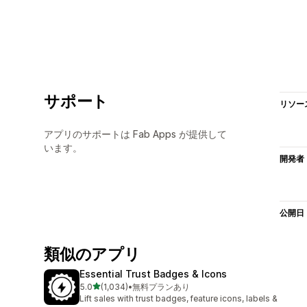
サポート
リソー
アプリのサポートは Fab Apps が提供して
います。
開発者
公開日
類似のアプリ
Essential Trust Badges & Icons
5つ星中
5.0
(1,034)
•
無料プランあり
合計レビュー数：1034件
Lift sales with trust badges, feature icons, labels &