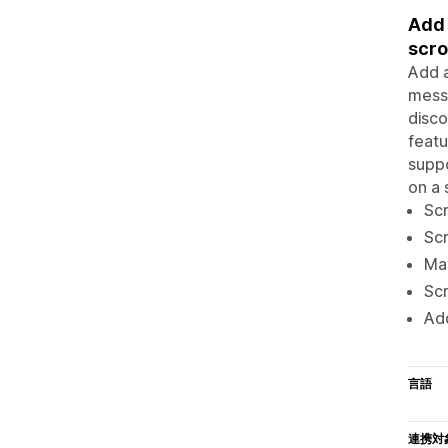
Add 
scro
Add a
messa
disco
featu
suppo
on a 
Scr
Scr
Mat
Scr
Add
言語
連携対