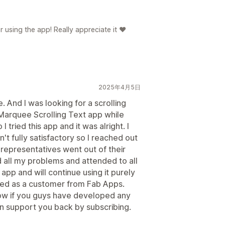
 using the app! Really appreciate it ❤️
2025年4月5日
. And I was looking for a scrolling
arquee Scrolling Text app while
 tried this app and it was alright. I
 fully satisfactory so I reached out
 representatives went out of their
d all my problems and attended to all
app and will continue using it purely
ved as a customer from Fab Apps.
ow if you guys have developed any
n support you back by subscribing.