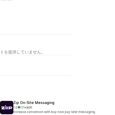
トを提供していません。
Zip On‑Site Messaging
5つ星中
1.0
(7)
•
無料
合計レビュー数：7件
Increase conversion with buy now pay later messaging.