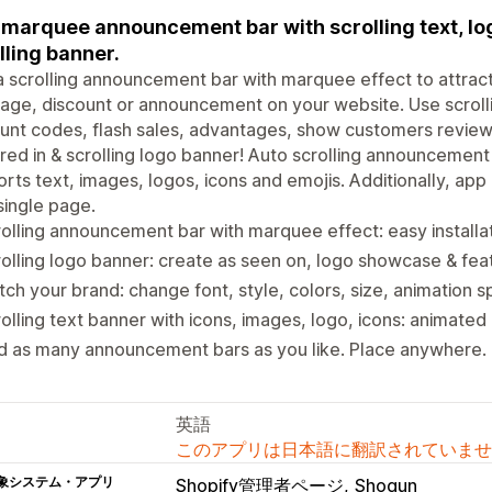
marquee announcement bar with scrolling text, lo
lling banner.
 scrolling announcement bar with marquee effect to attract 
ge, discount or announcement on your website. Use scrolli
unt codes, flash sales, advantages, show customers revie
red in & scrolling logo banner! Auto scrolling announcement
rts text, images, logos, icons and emojis. Additionally, ap
single page.
olling announcement bar with marquee effect: easy installa
olling logo banner: create as seen on, logo showcase & feat
ch your brand: change font, style, colors, size, animation s
olling text banner with icons, images, logo, icons: animat
 as many announcement bars as you like. Place anywhere. T
英語
このアプリは日本語に翻訳されていませ
象システム・アプリ
Shopify管理者ページ
Shogun