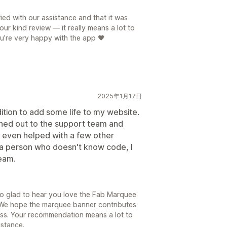
ied with our assistance and that it was
ur kind review — it really means a lot to
ou’re very happy with the app 🖤
2025年1月17日
dition to add some life to my website.
eached out to the support team and
 even helped with a few other
 a person who doesn't know code, I
team.
so glad to hear you love the Fab Marquee
 We hope the marquee banner contributes
ess. Your recommendation means a lot to
istance.