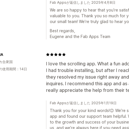
Fab Appsが返信しました 2025年4月8日
We are so happy to hear that you’re satisf
valuable to you. Thank you so much for yo
our small team! We’re truly glad to hear y
Best regards,
Eugene and the Fab Apps Team
RA
カ合衆国
I love the scrolling app. What a fun ad
の使用期間：14日
I had trouble installing, but after I r
they resolved my issue right away and
inquires. I recommend this app and as
really appreciate the help from their 
Fab Appsが返信しました 2025年1月19日
Thank you for your kind words!😊 We’re 
app and found our support team helpful.
to the growth and success of your busin
us, and we’re always here if you need ass