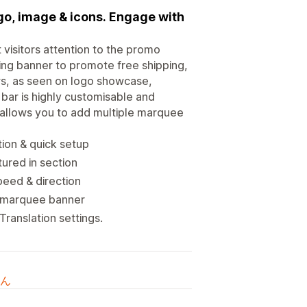
go, image & icons. Engage with
visitors attention to the promo
ng banner to promote free shipping,
ws, as seen on logo showcase,
 bar is highly customisable and
p allows you to add multiple marquee
tion & quick setup
ured in section
peed & direction
ed marquee banner
ranslation settings.
ん