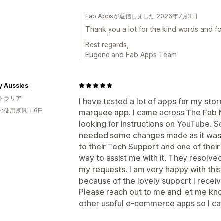
Fab Appsが返信しました 2026年7月3日
Thank you a lot for the kind words and for
Best regards,
Eugene and Fab Apps Team
y Aussies
トラリア
I have tested a lot of apps for my store
の使用期間：6日
marquee app. I came across The Fab M
looking for instructions on YouTube. So I
needed some changes made as it wasn't
to their Tech Support and one of their
way to assist me with it. They resolve
my requests. I am very happy with this 
because of the lovely support I recei
Please reach out to me and let me kn
other useful e-commerce apps so I ca