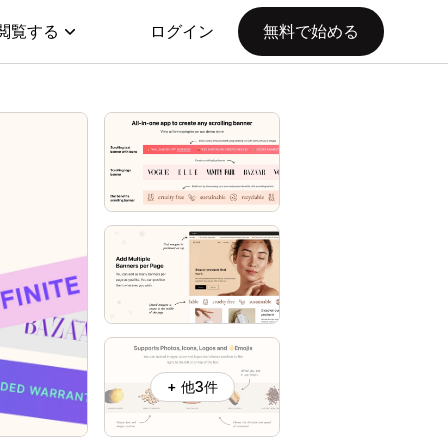
閲覧する
ログイン
無料で始める
+ 他3件