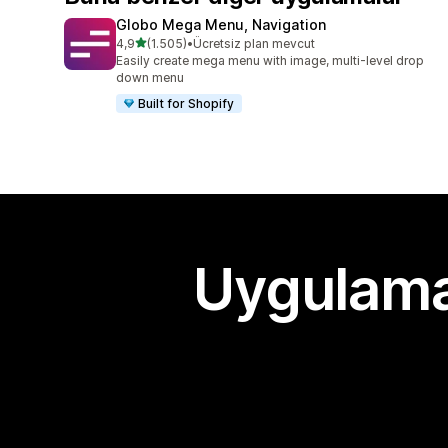
Globo Mega Menu, Navigation
5 yıldız üzerinden
4,9
(1.505)
•
Ücretsiz plan mevcut
toplam 1505 değerlendirme
Easily create mega menu with image, multi-level drop
down menu
Built for Shopify
Uygulama