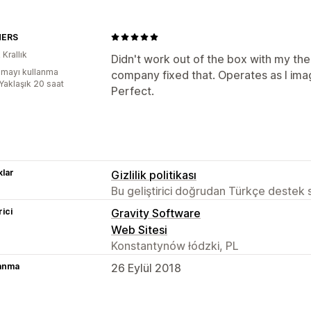
HERS
 Krallık
Didn't work out of the box with my th
mayı kullanma
company fixed that. Operates as I im
:Yaklaşık 20 saat
Perfect.
lar
Gizlilik politikası
Bu geliştirici doğrudan Türkçe destek
rici
Gravity Software
Web Sitesi
Konstantynów łódzki, PL
lanma
26 Eylül 2018