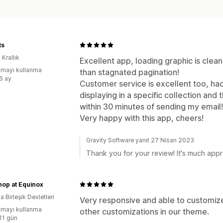
ts
 Krallık
Excellent app, loading graphic is clea
mayı kullanma
than stagnated pagination!
:6 ay
Customer service is excellent too, ha
displaying in a specific collection and
within 30 minutes of sending my email!
Very happy with this app, cheers!
Gravity Software yanıt 27 Nisan 2023
Thank you for your review! It's much appr
hop at Equinox
 Birleşik Devletleri
Very responsive and able to customiz
mayı kullanma
other customizations in our theme.
:11 gün