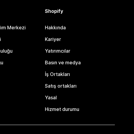
Shopify
dım Merkezi
Hakkında
i
Kariyer
luluğu
Yatırımcılar
gu
Basın ve medya
İş Ortakları
Satış ortakları
Yasal
Hizmet durumu