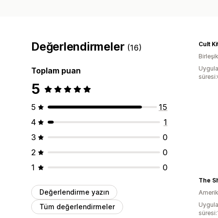
Değerlendirmeler
Cult Ki
(16)
Birleşik
Uygula
Toplam puan
süresi
5
5
15
4
1
3
0
2
0
1
0
The S
Değerlendirme yazın
Amerika
Uygula
Tüm değerlendirmeler
süresi