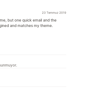
23 Temmuz 2019
eme, but one quick email and the
agined and matches my theme.
 sunmuyor.