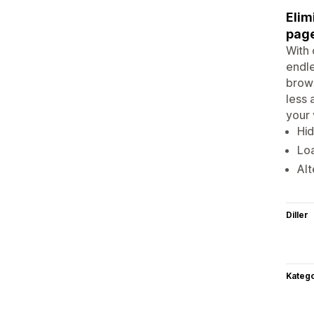
Elim
page
With 
endle
brows
less 
your 
Hid
Loa
Alt
Diller
Katego