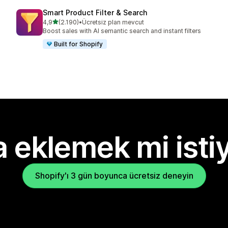
Smart Product Filter & Search
5 yıldız üzerinden
4,9
(2.190)
•
Ücretsiz plan mevcut
toplam 2190 değerlendirme
Boost sales with AI semantic search and instant filters
Built for Shopify
 eklemek mi isti
Shopify'ı 3 gün boyunca ücretsiz deneyin