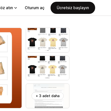
öz atın
Oturum aç
Ücretsiz başlayın
+ 3 adet daha