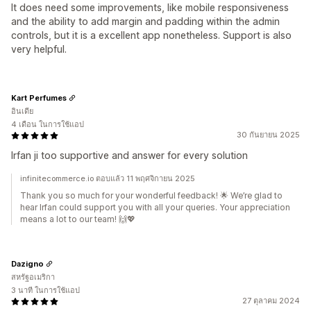
It does need some improvements, like mobile responsiveness
and the ability to add margin and padding within the admin
controls, but it is a excellent app nonetheless. Support is also
very helpful.
Kart Perfumes
อินเดีย
4 เดือน ในการใช้แอป
30 กันยายน 2025
Irfan ji too supportive and answer for every solution
infinitecommerce.io ตอบแล้ว 11 พฤศจิกายน 2025
Thank you so much for your wonderful feedback! 🌟 We’re glad to
hear Irfan could support you with all your queries. Your appreciation
means a lot to our team! 🙌💖
Dazigno
สหรัฐอเมริกา
3 นาที ในการใช้แอป
27 ตุลาคม 2024