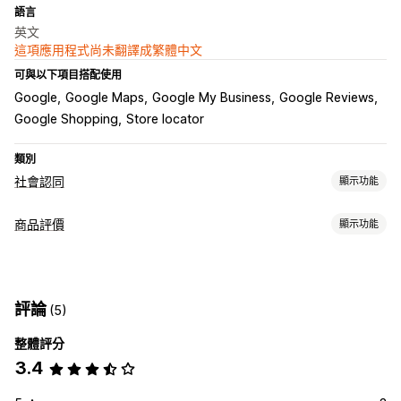
語言
英文
這項應用程式尚未翻譯成繁體中文
可與以下項目搭配使用
Google
Google Maps
Google My Business
Google Reviews
Google Shopping
Store locator
類別
社會認同
顯示功能
內容類型
商品評價
顯示功能
相片
評價
顯示選項
用戶推薦
附照片的評論
星級評等
徽章
輪播
多媒體檔案庫
評論
(5)
網格版面配置
熱門評論
評論摘要
豐富程式碼片段
整體評分
評論收集方式
3.4
社群媒體使用者產生內容
匯入和匯出
評論移轉
評論整合