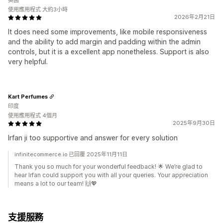
英國
使用應用程式 大約3小時
2026年2月21日
It does need some improvements, like mobile responsiveness
and the ability to add margin and padding within the admin
controls, but it is a excellent app nonetheless. Support is also
very helpful.
Kart Perfumes
印度
使用應用程式 4個月
2025年9月30日
Irfan ji too supportive and answer for every solution
infinitecommerce.io 已回覆 2025年11月11日
Thank you so much for your wonderful feedback! 🌟 We’re glad to
hear Irfan could support you with all your queries. Your appreciation
means a lot to our team! 🙌💖
支援服務