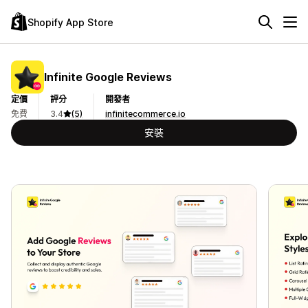
Shopify App Store
Infinite Google Reviews
定價
評分
開發者
免費
3.4
(5)
infinitecommerce.io
安裝