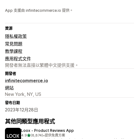
App 支援由 infinitecommerce.io 提供。
資源
隱私權政策
常見問題
教學課程
應用程式文件
開發者無法直接以繁體中文提供支援。
開發者
infinitecommerce.io
網站
New York, NY, US
發布日期
2023年12月28日
其他同類型應用程式
Loox ‑ Product Reviews App
滿分 5 顆星
4.9
(8,874)
•
提供免費方案
共有 8874 則評價