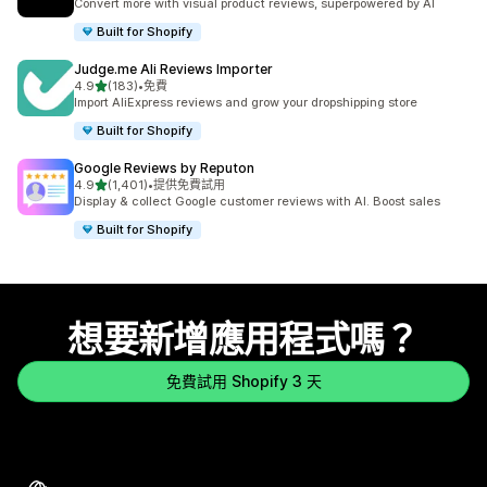
Convert more with visual product reviews, superpowered by AI
Built for Shopify
Judge.me Ali Reviews Importer
滿分 5 顆星
4.9
(183)
•
免費
共有 183 則評價
Import AliExpress reviews and grow your dropshipping store
Built for Shopify
Google Reviews by Reputon
滿分 5 顆星
4.9
(1,401)
•
提供免費試用
共有 1401 則評價
Display & collect Google customer reviews with AI. Boost sales
Built for Shopify
想要新增應用程式嗎？
免費試用 Shopify 3 天