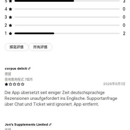
5
3
4
0
3
0
2
0
1
2
撰寫評價
所有評價
corpus delicti
德國
使用應用程式 7個月
2026年6月1日
Die App übersetzt seit einiger Zeit deutschsprachige
Rezensionen unaufgefordert ins Englische. Supportanfrage
über Chat und Ticket wird ignoriert. App entfernt.
Jon's Supplements Limited