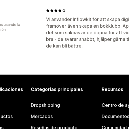
Vi använder Inflowkit för att skapa di
s usando la
framöver även skapa en bokklubb. App
ción
det som saknas är de öppna för att vid
bra - de svarar snabbt, hjälper gärna t
de kan bli bättre.
licaciones
Categorías principales
Recursos
Dropshipping
Centro de a
ductos
Mercados
Documentos
os
Reseñas de producto
Comunidad d