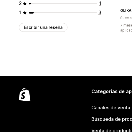
2
1
OLIKA
1
3
Suecia
7 mese
Escribir una reseña
aplica
Categorías de ap
Canales de venta
Búsqueda de pro
Venta de product