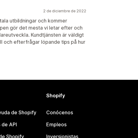
2 de diciembre de 2022
gitala utbildningar och kommer
en gör det mesta vi letar efter och
areutveckla. Kundtjänsten är väldigt
ill och efterfrågar löpande tips på hur
Shopify
yuda de Shopify
Conócenos
 de API
Empleos
e Shopify
Inversionistas