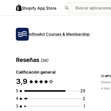
Shopify App Store
Inflowkit Courses & Membership
Reseñas
(36)
Calificación general
Craft'n
3,9
Dinam
4 días
5
29
4
2
3
1