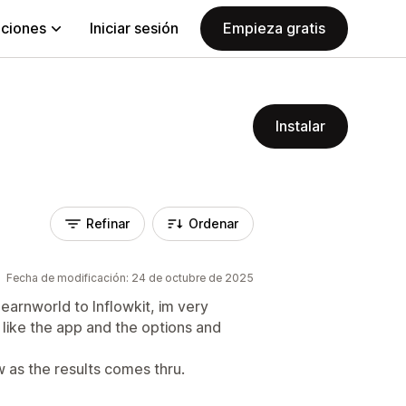
aciones
Iniciar sesión
Empieza gratis
Instalar
Refinar
Ordenar
Fecha de modificación: 24 de octubre de 2025
earnworld to Inflowkit, im very
y like the app and the options and
ew as the results comes thru.