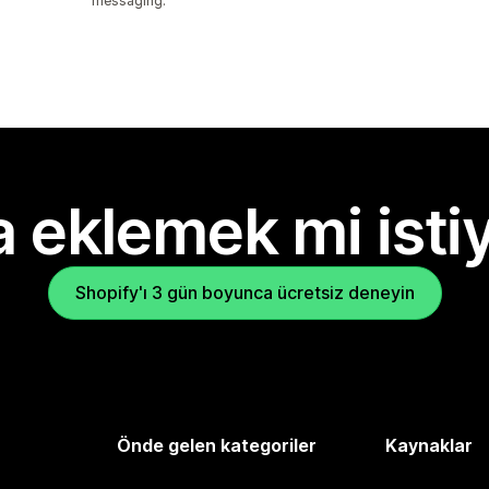
messaging.
 eklemek mi isti
Shopify'ı 3 gün boyunca ücretsiz deneyin
Önde gelen kategoriler
Kaynaklar