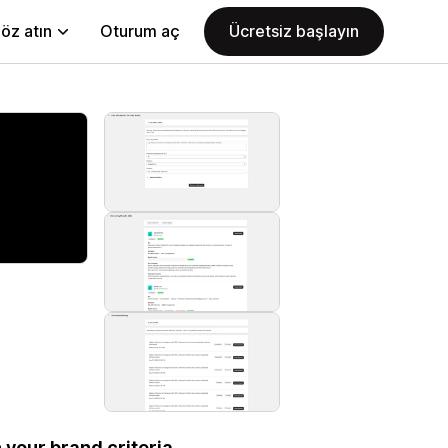
öz atın
Oturum aç
Ücretsiz başlayın
 your brand criteria.