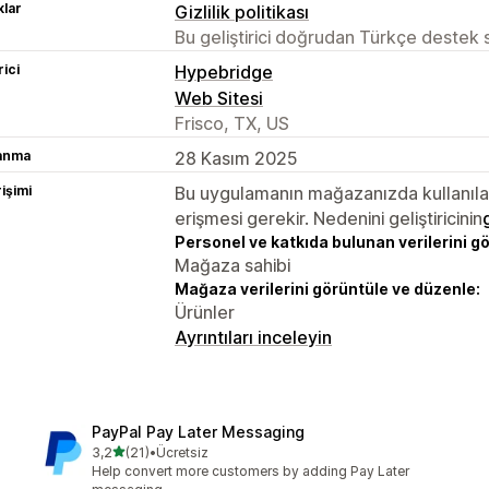
lar
Gizlilik politikası
Bu geliştirici doğrudan Türkçe destek
rici
Hypebridge
Web Sitesi
Frisco, TX, US
lanma
28 Kasım 2025
rişimi
Bu uygulamanın mağazanızda kullanılabi
erişmesi gerekir. Nedenini geliştiricinin
Personel ve katkıda bulunan verilerini g
Mağaza sahibi
Mağaza verilerini görüntüle ve düzenle:
Ürünler
Ayrıntıları inceleyin
PayPal Pay Later Messaging
5 yıldız üzerinden
3,2
(21)
•
Ücretsiz
toplam 21 değerlendirme
Help convert more customers by adding Pay Later