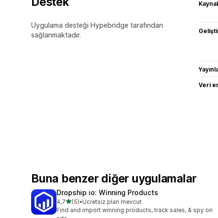
Destek
Kaynak
Uygulama desteği Hypebridge tarafından
Gelişti
sağlanmaktadır.
Yayın
Veri e
Buna benzer diğer uygulamalar
Dropship io: Winning Products
5 yıldız üzerinden
4,7
(5)
•
Ücretsiz plan mevcut
toplam 5 değerlendirme
Find and import winning products, track sales, & spy on