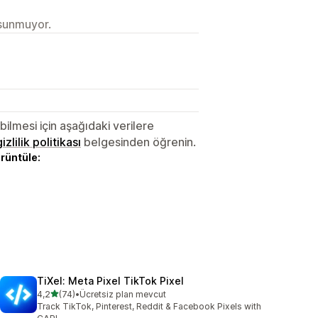
 sunmuyor.
lmesi için aşağıdaki verilere
gizlilik politikası
belgesinden öğrenin.
örüntüle:
TiXel: Meta Pixel TikTok Pixel
5 yıldız üzerinden
4,2
(74)
•
Ücretsiz plan mevcut
toplam 74 değerlendirme
Track TikTok, Pinterest, Reddit & Facebook Pixels with