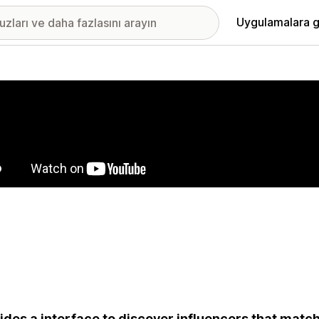
Uygulamalara g
ıkan görsel galerisi
ides a interface to discover influencers that match