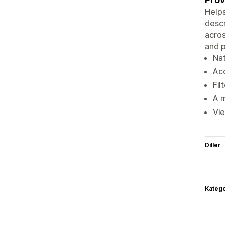
Helps
descr
acros
and p
Nat
Acc
Fil
A m
Vie
Diller
Katego