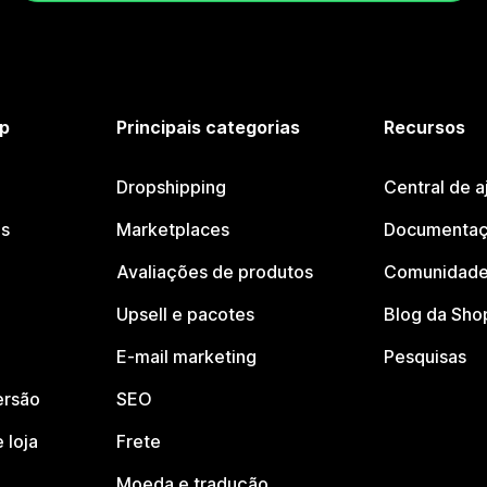
p
Principais categorias
Recursos
Dropshipping
Central de a
os
Marketplaces
Documentaç
Avaliações de produtos
Comunidade
Upsell e pacotes
Blog da Sho
E-mail marketing
Pesquisas
ersão
SEO
 loja
Frete
Moeda e tradução