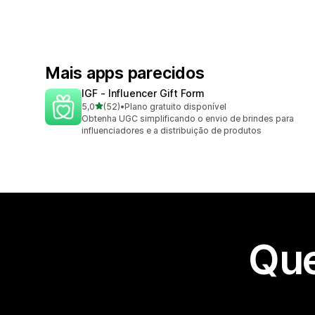
Mais apps parecidos
IGF ‑ Influencer Gift Form
de 5 estrelas
5,0
(52)
•
Plano gratuito disponível
52 avaliações ao todo
Obtenha UGC simplificando o envio de brindes para
influenciadores e a distribuição de produtos
Que