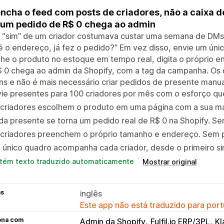
ncha o feed com posts de criadores, não a caixa
, um pedido de R$ 0 chega ao admin
“sim” de um criador costumava custar uma semana de DMs. 
é o endereço, já fez o pedido?” Em vez disso, envie um únic
he o produto no estoque em tempo real, digita o próprio e
 0 chega ao admin da Shopify, com a tag da campanha. Os 
s e não é mais necessário criar pedidos de presente manua
ie presentes para 100 criadores por mês com o esforço que
 criadores escolhem o produto em uma página com a sua m
a presente se torna um pedido real de R$ 0 na Shopify. S
criadores preenchem o próprio tamanho e endereço. Sem pr
único quadro acompanha cada criador, desde o primeiro si
tém texto traduzido automaticamente
Mostrar original
as
inglês
Este app não está traduzido para port
ona com
Admin da Shopify
Fulfil.io ERP/3PL
Kl