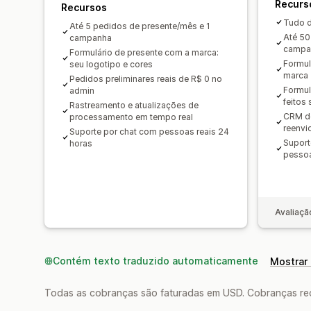
Recurs
Recursos
Tudo d
Até 5 pedidos de presente/mês e 1
Até 50
campanha
campa
Formulário de presente com a marca:
Formul
seu logotipo e cores
marca
Pedidos preliminares reais de R$ 0 no
Formul
admin
feitos
Rastreamento e atualizações de
CRM de
processamento em tempo real
reenvi
Suporte por chat com pessoas reais 24
Suport
horas
pessoa
Avaliaçã
Contém texto traduzido automaticamente
Mostrar 
Todas as cobranças são faturadas em USD. Cobranças reco