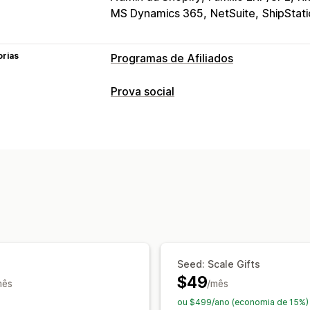
MS Dynamics 365
NetSuite
ShipStat
orias
Programas de Afiliados
Gerenciamento de indicação
Prova social
Análises
Links de coleção
Opções de exibição
Experiência de afiliado
Links de redes sociais
Painéis de controle personalizados
C
Análises
Formulários personalizados
Branding
Acompanhamento de conversões
Seed: Scale Gifts
$49
mês
/mês
ou $499/ano (economia de 15%)