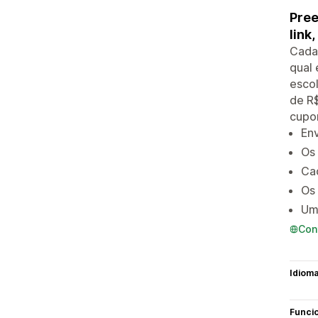
Pree
link
Cada 
qual 
escol
de R$
cupon
Env
Os
Cad
Os 
Um 
Con
Idiom
Funci