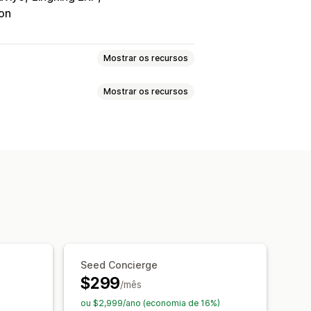
ion
Mostrar os recursos
Mostrar os recursos
riação de página
 personalizado
Seed Concierge
$299
/mês
ou $2,999/ano (economia de 16%)