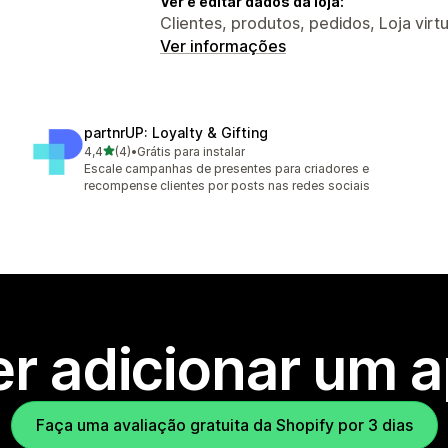
Ver e editar dados da loja:
Clientes, produtos, pedidos, Loja virtu
Ver informações
partnrUP: Loyalty & Gifting
de 5 estrelas
4,4
(4)
•
Grátis para instalar
4 avaliações ao todo
Escale campanhas de presentes para criadores e
recompense clientes por posts nas redes sociais
r adicionar um 
Faça uma avaliação gratuita da Shopify por 3 dias