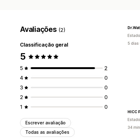
Avaliações
Dr.Wat
(2)
Estado
5 dias
Classificação geral
5
5
2
4
0
3
0
2
0
1
0
HICC 
Estado
Escrever avaliação
34 min
Todas as avaliações