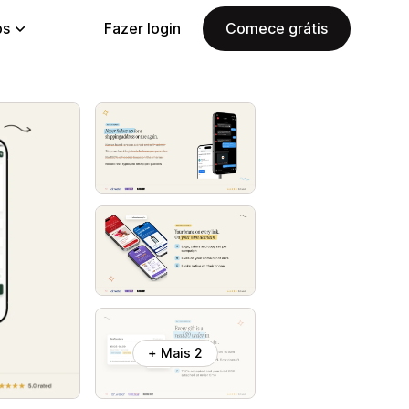
ps
Fazer login
Comece grátis
+ Mais 2