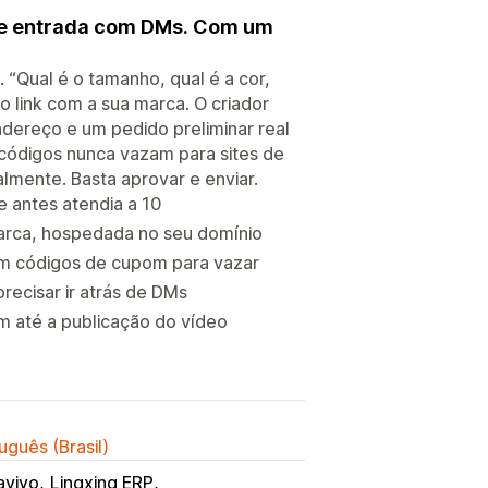
 de entrada com DMs. Com um
“Qual é o tamanho, qual é a cor,
o link com a sua marca. O criador
ndereço e um pedido preliminar real
códigos nunca vazam para sites de
lmente. Basta aprovar e enviar.
 antes atendia a 10
arca, hospedada no seu domínio
em códigos de cupom para vazar
ecisar ir atrás de DMs
m até a publicação do vídeo
uguês (Brasil)
aviyo
Lingxing ERP