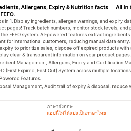
edients, Allergens, Expiry & Nutrition facts — All 
 FEFO.
s in 1. Display ingredients, allergen warnings, and expiry dat
ct pages! Track batch numbers, monitor stock levels, and pr
 the FEFO system. AI-powered features extract ingredients 
nt for international customers, reducing manual data entry.
 expiry to prioritize sales, dispose off expired products with 
play clear & transparent information on your product pages.
redient Management, Allergens, Expiry and Certification 
O (First Expired, First Out) System across multiple locations
-Powered Features.
posal Management, Audit trail of expiry & disposal, reduce
ภาษาอังกฤษ
แอปนี้ไม่ได้แปลเป็นภาษาไทย