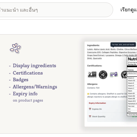
เรียกดู
อรีรูปภาพที่แสดง