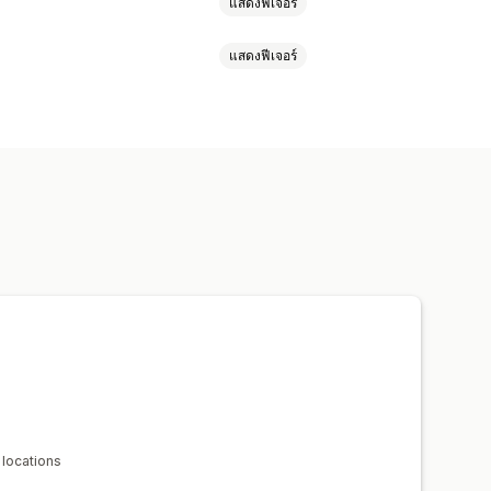
แสดงฟีเจอร์
แสดงฟีเจอร์
ความไว้วางใจ
ายตำแหน่งที่ตั้ง
อัปเดตแบบเรียลไทม์
บตามการแสดงผลบนมือถือ
อนหมดสต็อก
การแจ้งเตือนเกณฑ์
 locations