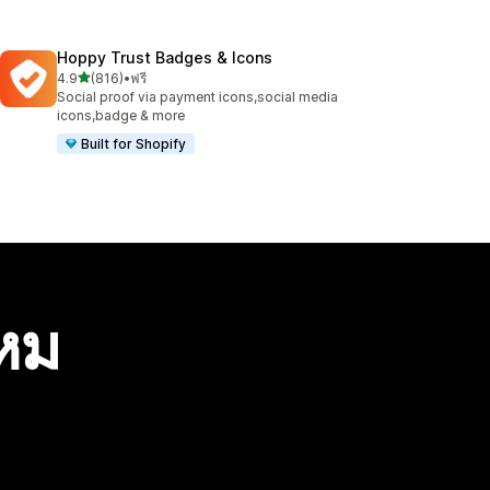
Hoppy Trust Badges & Icons
เต็ม 5 ดาว
4.9
(816)
•
ฟรี
ทั้งหมด 816 รีวิว
Social proof via payment icons,social media
icons,badge & more
Built for Shopify
ไหม