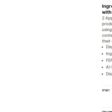
Ingr
with
2 App
produ
using
conte
their
Dis
Ing
FEF
AI
Dis
ภาษา
ประเภท