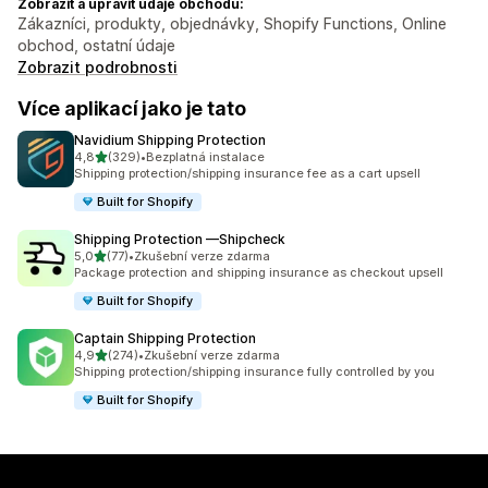
Zobrazit a upravit údaje obchodu:
Zákazníci, produkty, objednávky, Shopify Functions, Online
obchod, ostatní údaje
Zobrazit podrobnosti
Více aplikací jako je tato
Navidium Shipping Protection
z 5 hvězd
4,8
(329)
•
Bezplatná instalace
Celkový počet recenzí: 329
Shipping protection/shipping insurance fee as a cart upsell
Built for Shopify
Shipping Protection —Shipcheck
z 5 hvězd
5,0
(77)
•
Zkušební verze zdarma
Celkový počet recenzí: 77
Package protection and shipping insurance as checkout upsell
Built for Shopify
Captain Shipping Protection
z 5 hvězd
4,9
(274)
•
Zkušební verze zdarma
Celkový počet recenzí: 274
Shipping protection/shipping insurance fully controlled by you
Built for Shopify