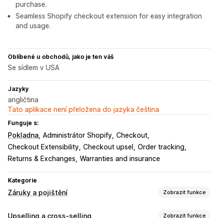
purchase.
Seamless Shopify checkout extension for easy integration
and usage.
Oblíbené u obchodů, jako je ten váš
Se sídlem v USA
Jazyky
angličtina
Tato aplikace není přeložena do jazyka čeština
Funguje s:
Pokladna
Administrátor Shopify
Checkout
Checkout Extensibility
Checkout upsel
Order tracking
Returns & Exchanges
Warranties and insurance
Kategorie
Záruky a pojištění
Zobrazit funkce
Typ krytí
Upselling a cross-selling
Zobrazit funkce