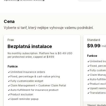
Expedice
Odcizené balíčky
Ztracené balíčky
Přizpůsobení
Poškozené balíčky
Prodloužená záruka
Pevné nacenění
Upselling v košíku
Upselling na pokladně
Dynamické nacenění
Procentuální nacenění
Cena
Oznamovací lišta
Upselling na stránce s poděkováním
Vrácení a výměny
Vyberte si tarif, který nejlépe vyhovuje vašemu podnikání.
Doplňky jedním kliknutím
Výsuvný košík
Prostředí udělení souhlasu
Automaticky otevíraná okna
Vlastní CSS
Více měn
Automatické udělení souhlasu
Stránka košíku
Pokladna
Free
Standard
Vlastní pravidla
Vlastní widget
Potvrzení krytí
Vlastní prosazování značky
$9.99
Bezplatná instalace
/ mě
Nabídky a doporučení
Vlastní upselling
No monthly subscription. Platform fee is $0.49 USD
Záruky
Ochrana dopravy
Funkce
per protected order, capped at $499
Správa nároků
Unlimited In
Analytika
Automatické zpracování
Portál pro nároky
Fixed, perce
Funkce
Míry prokliku
Konverzní poměry
Výkonnost doporučení
Fully custom
Formulář žádosti
Vlastní zásady
Panel pro nároky
Unlimited Insurance orders
Claim Manag
Návrhy optimalizace
Fixed, percentage & cart-value pricing
Výkonnost trychtýře
Sledování
E-mailová oznámení
Auto-fulfill
Fully customizable widget
Product exc
Claim Management + Customer Claim Portal
Upsell remin
Auto-fulfillment for insurance product
Translations
Product exclusion
Upsell reminder popup
7denní zkušeb