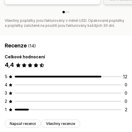
Všechny poplatky jsou fakturovány v měně USD. Opakované poplatky
a poplatky založené na použití jsou fakturovány každých 30 dní.
Recenze
(14)
Celkové hodnocení
4,4
5
12
4
0
3
0
2
0
1
2
Napsat recenzi
Všechny recenze