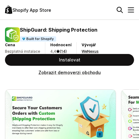
Shopify App Store
ShipGuard: Shipping Protection
Built for Shopify
Cena
Hodnocení
Vývojář
Bezplatná instalace
4,4
(14)
WeNexus
Instalovat
Zobrazit demoverzi obchodu