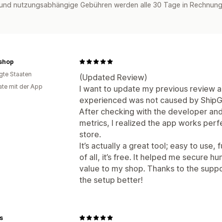
und nutzungsabhängige Gebühren werden alle 30 Tage in Rechnung g
nshop
igte Staaten
(Updated Review)
te mit der App
I want to update my previous review and
experienced was not caused by ShipGu
After checking with the developer an
metrics, I realized the app works per
store.
It’s actually a great tool; easy to use,
of all, it’s free. It helped me secure 
value to my shop. Thanks to the supp
the setup better!
s