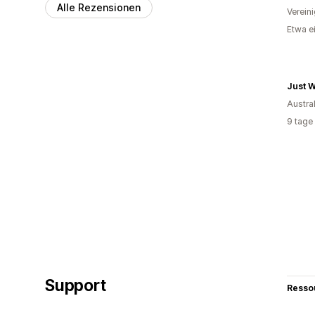
Alle Rezensionen
Verein
Etwa e
Just 
Austra
9 tage
Support
Resso