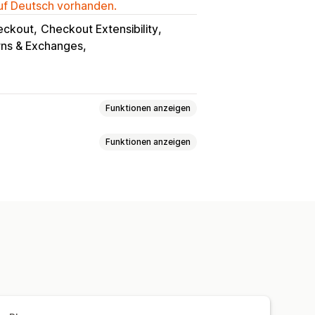
auf Deutsch vorhanden.
eckout
Checkout Extensibility
rns & Exchanges
Funktionen anzeigen
Funktionen anzeigen
ne Pakete
Beschädigte Pakete
isgestaltung
Dynamische Preise
lling
Ankündigungsleiste
sendungen und Umtausch
t einem Klick
Warenkorbeinschub
hrere Währungen
te
Checkout
gung der Deckung
erdefiniertes Upselling