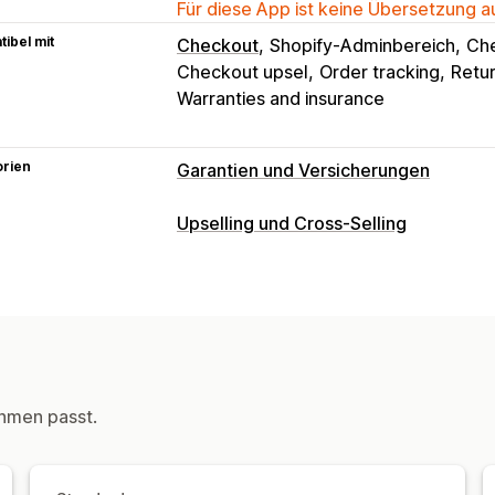
Für diese App ist keine Übersetzung 
ibel mit
Checkout
Shopify-Adminbereich
Ch
Checkout upsel
Order tracking
Retu
Warranties and insurance
orien
Garantien und Versicherungen
Deckungsart
Upselling und Cross-Selling
Versand
Gestohlene Pakete
Verlore
Anpassung
Erweiterte Gewährleistung
Feste Pre
Warenkorb-Upselling
Checkout-Upse
Preisgestaltung nach Prozenten
Rück
Danke-Seite für Upselling
Add-ons mi
Opt-in-Erfahrung
Pop-ups
Benutzerdefinierte CSS
Me
Automatisches Opt-in
Warenkorbsei
Benutzerdefinierte Regeln
hmen passt.
Benutzerdefiniertes Widget
Bestäti
Angebote und Empfehlungen
Benutzerdefiniertes Branding
Benutz
Gewährleistungen
Versandschutz
Reklamationsmanagement