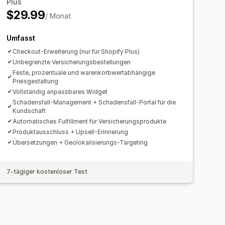
Plus
onsportal
Anfrageformular
$29.99
/ Monat
lungsleistung
ard für Reklamationen
Tracking
tung
Umfasst
Checkout-Erweiterung (nur für Shopify Plus)
Unbegrenzte Versicherungsbestellungen
Feste, prozentuale und warenkorbwertabhängige
Preisgestaltung
Vollständig anpassbares Widget
Schadensfall-Management + Schadensfall-Portal für die
Kundschaft
Automatisches Fulfillment für Versicherungsprodukte
Produktausschluss + Upsell-Erinnerung
Übersetzungen + Geolokalisierungs-Targeting
7-tägiger kostenloser Test