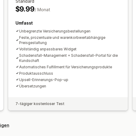
Standard
Analysen
Automatische Bearbeitung
Reklamati
$9.99
/ Monat
Klickraten
Conversion-Raten
Empfeh
Benutzerdefinierte Richtlinien
Dashbo
Optimierungsvorschläge
Funnel-Leis
E-Mail-Benachrichtigungen
Umfasst
Unbegrenzte Versicherungsbestellungen
Feste, prozentuale und warenkorbwertabhängige
Preisgestaltung
Vollständig anpassbares Widget
Schadensfall-Management + Schadensfall-Portal für die
Kundschaft
Automatisches Fulfillment für Versicherungsprodukte
Produktausschluss
Upsell-Erinnerungs-Pop-up
Übersetzungen
7-tägiger kostenloser Test
eigen