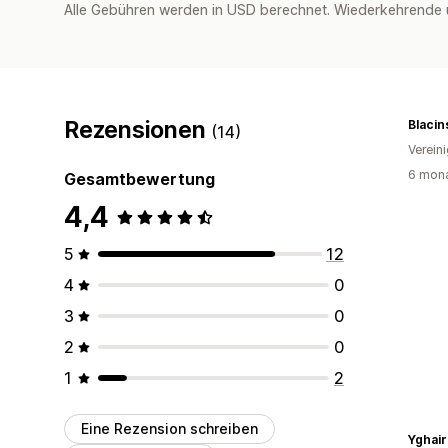
Alle Gebühren werden in USD berechnet. Wiederkehrende 
Rezensionen
Blaci
(14)
Verein
6 mona
Gesamtbewertung
4,4
5
12
4
0
3
0
2
0
1
2
Eine Rezension schreiben
Yghair