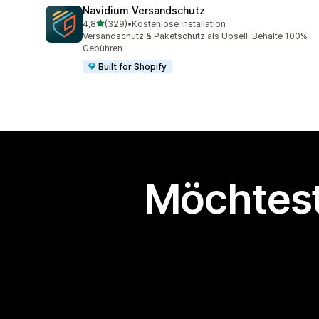
Navidium Versandschutz
von 5 Sternen
4,8
(329)
•
Kostenlose Installation
329 Rezensionen insgesamt
Versandschutz & Paketschutz als Upsell. Behalte 100%
Gebühren
Built for Shopify
Möchtest