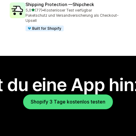
Shipping Protection —Shipcheck
von 5 Sternen
5,0
(77)
•
Kostenloser Test verfügbar
77 Rezensionen insgesamt
Paketschutz und Versandversicherung als Checkout-
Upsell
Built for Shopify
 du eine App hi
Shopify 3 Tage kostenlos testen