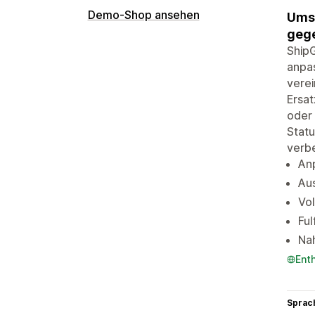
Demo-Shop ansehen
Umsa
gege
ShipG
anpas
verei
Ersat
oder 
Statu
verbe
An
Aus
Vol
Ful
Nah
Ent
Sprac