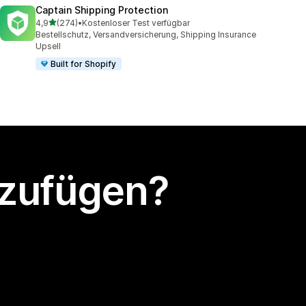
Captain Shipping Protection
von 5 Sternen
4,9
(274)
•
Kostenloser Test verfügbar
274 Rezensionen insgesamt
Bestellschutz, Versandversicherung, Shipping Insurance
Upsell
Built for Shopify
nzufügen?