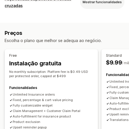
Mostrar funcionalidades
Envio
Embalagens roubadas
Embalagens perdidas
cruzadas
Embalagens danificadas
Garantia alargada
Preços fixos
Personalização
Preços dinâmicos
Percentagem do preço
Venda superior do carrinho
Devoluções e trocas
Preços
Venda superior na finalização da compra
Barra de anúncios
Experiência de ativação
Escolha o plano que melhor se adequa ao negócio.
Página de agradecimento de venda superior
Ativação automática
Página do carrinho
Suplementos com um clique
Painel deslizante do carrinho
Finalização da compra
Widget personalizado
Free
Standard
Pop-ups
CSS personalizado
Várias moedas
Confirmação da cobertura
$9.99
Instalação gratuita
/ m
Regras personalizadas
Imagem corporativa personalizada
No monthly subscription. Platform fee is $0.49 USD
Ofertas e recomendações
Funcionalida
Venda superior personalizada
per protected order, capped at $499
Garantias
Proteção de envio
Unlimited In
Gestão de reclamações
Fixed, perce
Funcionalidades
Análise de dados
Fully custom
Manuseio automático
Portal de reclamações
Unlimited Insurance orders
Claim Manag
Taxas de cliques
Fixed, percentage & cart-value pricing
Taxas de conversão
Formulário de pedido
Políticas personalizadas
Auto-fulfill
Fully customizable widget
Desempenho da recomendação
Sugestões de otimização
Product exc
Dashboard de reclamações
Rastreio
Claim Management + Customer Claim Portal
Upsell remin
Canalize o desempenho
Auto-fulfillment for insurance product
Notificações por e-mail
Translations
Product exclusion
Upsell reminder popup