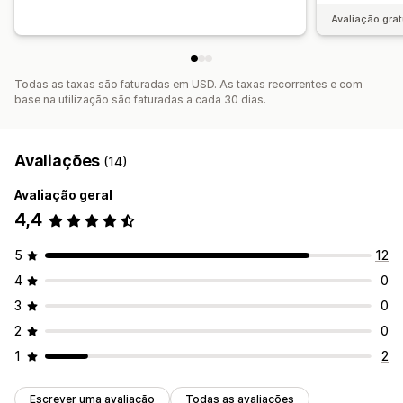
Avaliação grat
Todas as taxas são faturadas em USD. As taxas recorrentes e com
base na utilização são faturadas a cada 30 dias.
Avaliações
(14)
Avaliação geral
4,4
5
12
4
0
3
0
2
0
1
2
Escrever uma avaliação
Todas as avaliações