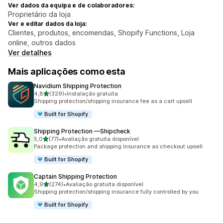
Ver dados da equipa e de colaboradores:
Proprietário da loja
Ver e editar dados da loja:
Clientes, produtos, encomendas, Shopify Functions, Loja
online, outros dados
Ver detalhes
Mais aplicações como esta
Navidium Shipping Protection
de 5 estrelas
4,8
(329)
•
Instalação gratuita
329 total de avaliações
Shipping protection/shipping insurance fee as a cart upsell
Built for Shopify
Shipping Protection —Shipcheck
de 5 estrelas
5,0
(77)
•
Avaliação gratuita disponível
77 total de avaliações
Package protection and shipping insurance as checkout upsell
Built for Shopify
Captain Shipping Protection
de 5 estrelas
4,9
(274)
•
Avaliação gratuita disponível
274 total de avaliações
Shipping protection/shipping insurance fully controlled by you
Built for Shopify