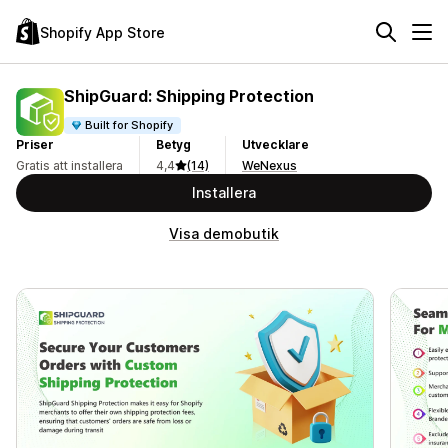
Shopify App Store
ShipGuard: Shipping Protection
Built for Shopify
Priser
Betyg
Utvecklare
Gratis att installera
4,4
(14)
WeNexus
Installera
Visa demobutik