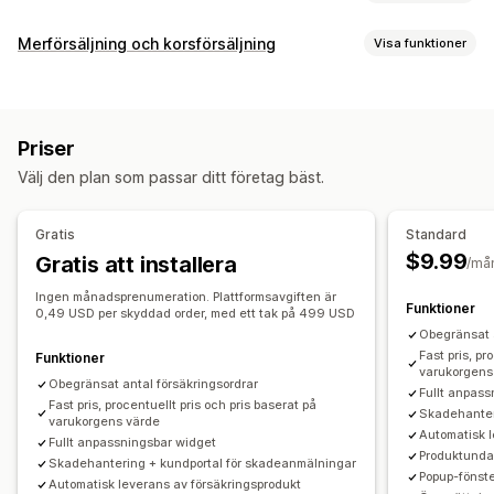
Täckningstyp
Merförsäljning och korsförsäljning
Visa funktioner
Leverans
Stulna paket
Förlorade paket
Skadade paket
Anpassning
Utökad garanti
Fasta priser
Dynamisk prissättning
Merförsäljning i varukorg
Merförsäljning i kassa
Prissättning i procent
Returer och byten
Priser
Fält med meddelande
Merförsäljning på tacksidor
Registreringsupplevelse
Välj den plan som passar ditt företag bäst.
Tillägg på ett klick
Varukorgspanel
Popup-fönster
Automatisk registrering
Varukorgssida
Kassa
Anpassad CSS
Flera valutor
Anpassade regler
Anpassad widget
Täckningsbekräftelse
Gratis
Standard
Erbjudanden och rekommendationer
Anpassat varumärke
Anpassad merförsäljning
$9.99
Gratis att installera
/må
Garantier
Leveransförsäkring
Reklamationshantering
Ingen månadsprenumeration. Plattformsavgiften är
Funktioner
0,49 USD per skyddad order, med ett tak på 499 USD
Analysverktyg
Automatisk hantering
Portal för reklamationer
Obegränsat a
Klickfrekvenser
Konverteringsgrad
Begärandeformulär
Anpassade policyer
Fast pris, pr
Funktioner
varukorgens
Rekommendation om prestanda
Förslag för optimisering
Instrumentpanel för reklamationer
Spårning
Obegränsat antal försäkringsordrar
Fullt anpas
Trattens prestanda
Fast pris, procentuellt pris och pris baserat på
E-postaviseringar
Skadehanter
varukorgens värde
Automatisk l
Fullt anpassningsbar widget
Produktund
Skadehantering + kundportal för skadeanmälningar
Popup-fönst
Automatisk leverans av försäkringsprodukt