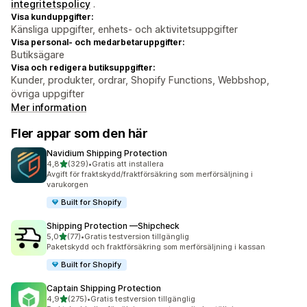
integritetspolicy
.
Visa kunduppgifter:
Känsliga uppgifter, enhets- och aktivitetsuppgifter
Visa personal- och medarbetaruppgifter:
Butiksägare
Visa och redigera butiksuppgifter:
Kunder, produkter, ordrar, Shopify Functions, Webbshop,
övriga uppgifter
Mer information
Fler appar som den här
Navidium Shipping Protection
av 5 stjärnor
4,8
(329)
•
Gratis att installera
329 recensioner totalt
Avgift för fraktskydd/fraktförsäkring som merförsäljning i
varukorgen
Built for Shopify
Shipping Protection —Shipcheck
av 5 stjärnor
5,0
(77)
•
Gratis testversion tillgänglig
77 recensioner totalt
Paketskydd och fraktförsäkring som merförsäljning i kassan
Built for Shopify
Captain Shipping Protection
av 5 stjärnor
4,9
(275)
•
Gratis testversion tillgänglig
275 recensioner totalt