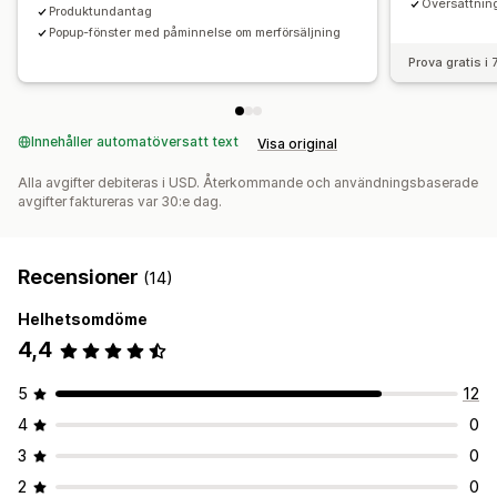
Översättnin
Produktundantag
Popup-fönster med påminnelse om merförsäljning
Prova gratis i
Innehåller automatöversatt text
Visa original
Alla avgifter debiteras i USD. Återkommande och användningsbaserade
avgifter faktureras var 30:e dag.
Recensioner
(14)
Helhetsomdöme
4,4
5
12
4
0
3
0
2
0