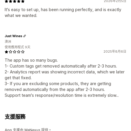
2026年2月5日
It's easy to set up, has been running perfectly, and is exactly
what we wanted.
Just Wines
澳洲
使用應用程式 9天
2025年8月6日
The app has so many bugs.
1- Custom tags get removed automatically after 2-3 hours.
2- Analytics report was showing incorrect data, which we later
get that fixed.
3- If you are excluding some products, they are getting
removed automatically from the app after 2-3 hours.
Support team's response/resolution time is extremely slow...
支援服務
App 支援由 WeNexus 提供。