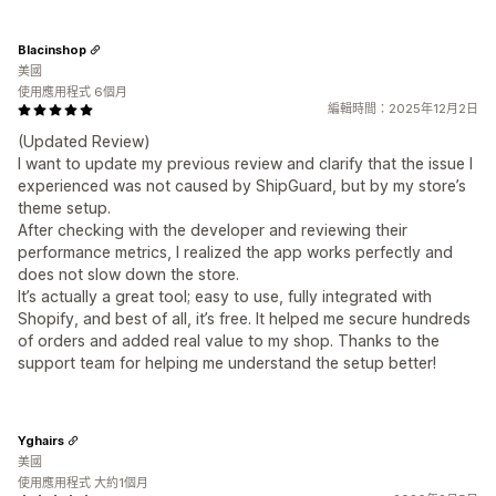
Blacinshop
美國
使用應用程式 6個月
編輯時間：2025年12月2日
(Updated Review)
I want to update my previous review and clarify that the issue I
experienced was not caused by ShipGuard, but by my store’s
theme setup.
After checking with the developer and reviewing their
performance metrics, I realized the app works perfectly and
does not slow down the store.
It’s actually a great tool; easy to use, fully integrated with
Shopify, and best of all, it’s free. It helped me secure hundreds
of orders and added real value to my shop. Thanks to the
support team for helping me understand the setup better!
Yghairs
美國
使用應用程式 大約1個月