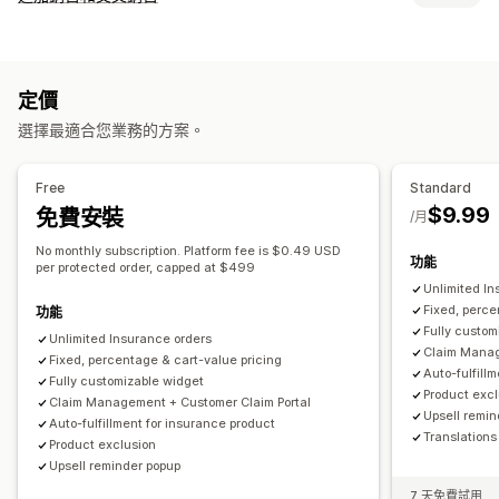
運送
包裹遭竊
包裹遺失
包裹受損
延長保固
固定定價
自訂
動態定價
百分比定價
退貨和換貨
購物車追加銷售
結帳頁面追加銷售
公告列
感謝頁面追加銷售
選擇加入體驗
定價
一鍵加入商品
購物車
彈出式視窗
自訂 CSS
多種幣別
自訂規則
自動選擇加入
購物車頁面
結帳頁面
自訂小工具
保障確認
選擇最適合您業務的方案。
銷售內容和建議
自訂品牌行銷
自訂追加銷售
保固
運送保障服務
Free
Standard
申訴管理
$9.99
免費安裝
分析
/月
自動處理
申訴入口網站
要求表單
自訂政策
申訴控制面板
追蹤
點閱率
轉換率
推薦成效
最佳化建議
漏斗成效
電子郵件通知
No monthly subscription. Platform fee is $0.49 USD
功能
per protected order, capped at $499
Unlimited In
Fixed, perce
功能
Fully custom
Unlimited Insurance orders
Claim Manag
Fixed, percentage & cart-value pricing
Auto-fulfill
Fully customizable widget
Product exc
Claim Management + Customer Claim Portal
Upsell remin
Auto-fulfillment for insurance product
Translations
Product exclusion
Upsell reminder popup
7 天免費試用