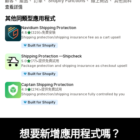
顧客、 產品、 訂單、 Shopify Functions、 線上商店、 其他資料
查看詳情
其他同類型應用程式
Navidium Shipping Protection
滿分 5 顆星
4.8
(329)
•
免費安裝
共有 329 則評價
Shipping protection/shipping insurance fee as a cart upsell
Built for Shopify
Shipping Protection —Shipcheck
滿分 5 顆星
5.0
(77)
•
提供免費試用
共有 77 則評價
Package protection and shipping insurance as checkout upsell
Built for Shopify
Captain Shipping Protection
滿分 5 顆星
4.9
(274)
•
提供免費試用
共有 274 則評價
Shipping protection/shipping insurance fully controlled by you
Built for Shopify
想要新增應用程式嗎？