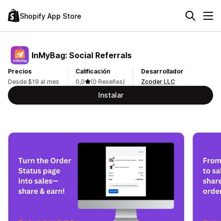
Shopify App Store
InMyBag: Social Referrals
Precios
Calificación
Desarrollador
Desde $19 al mes
0,0
(0 Reseñas)
Zcoder LLC
Instalar