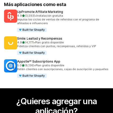
Más aplicaciones como esta
UpPromote Affiliate Marketing
de 5 estrellas
4.9
(3,593)
•
Instalación gratuita
3593 reseñas en total
Impulsa los ciclos de ventas de referidos con el programa de
afiliados e influencers
Built for Shopify
Smile: Lealtad y Recompensas
de 5 estrellas
4.9
(4,177)
•
Plan gratis disponible
4177 reseñas en total
Fideliza clientes con puntos, recompensas, referidos y VIP
Built for Shopify
Appstle℠ Subscriptions App
de 5 estrellas
5.0
(8,136)
•
Plan gratis disponible
8136 reseñas en total
Retén clientes con suscripciones, cajas de suscripción y paquetes
Built for Shopify
¿Quieres agregar una
aplicación?