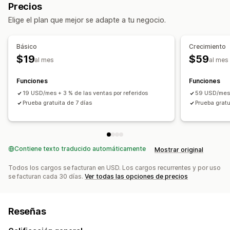
Precios
Programas de tarjetas de regalo
Elige el plan que mejor se adapte a tu negocio.
Las recompensas que puedes ofrecer
Puntos
Descuentos
Tarjetas de regalo
Básico
Crecimiento
$19
$59
al mes
al mes
Funciones
Funciones
19 USD/mes + 3 % de las ventas por referidos
59 USD/mes +
Prueba gratuita de 7 días
Prueba gratu
Contiene texto traducido automáticamente
Mostrar original
Todos los cargos se facturan en USD. Los cargos recurrentes y por uso
se facturan cada 30 días.
Ver todas las opciones de precios
Reseñas