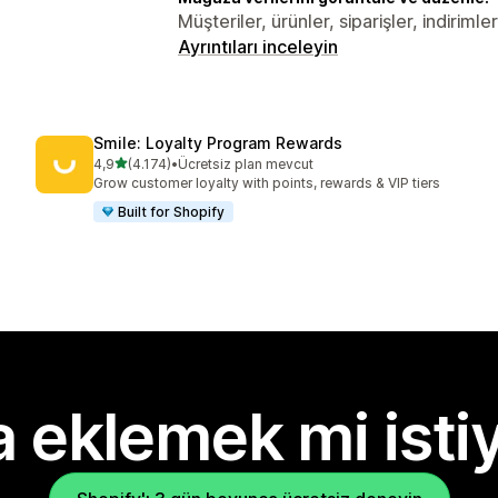
Müşteriler, ürünler, siparişler, indiriml
Ayrıntıları inceleyin
Smile: Loyalty Program Rewards
5 yıldız üzerinden
4,9
(4.174)
•
Ücretsiz plan mevcut
toplam 4174 değerlendirme
Grow customer loyalty with points, rewards & VIP tiers
Built for Shopify
 eklemek mi isti