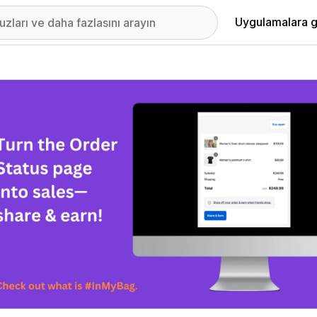
Uygulamalara g
ıkan görsel galerisi