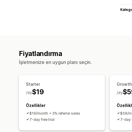
Katego
Fiyatlandırma
İşletmenize en uygun planı seçin.
Starter
Growth
$19
$5
/ay
/ay
Özellikler
Özellik
$19/month + 3% referral sales
$59/mo
7-day free trial
7-day f