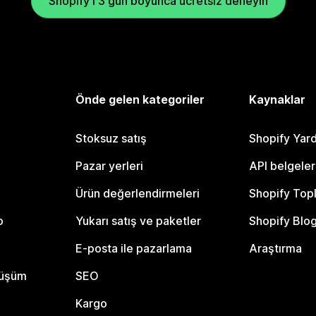
Shopify'ı 3 gün boyunca ücretsiz deneyin
Önde gelen kategoriler
Kaynaklar
Stoksuz satış
Shopify Yar
Pazar yerleri
API belgeler
Ürün değerlendirmeleri
Shopify Top
o
Yukarı satış ve paketler
Shopify Blo
E-posta ile pazarlama
Araştırma
nüşüm
SEO
Kargo