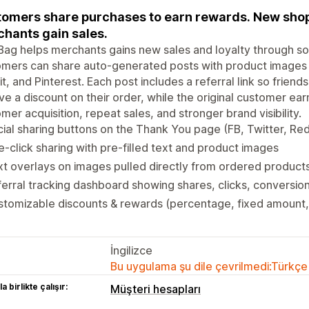
omers share purchases to earn rewards. New shop
hants gain sales.
ag helps merchants gains new sales and loyalty through soci
mers can share auto-generated posts with product images 
t, and Pinterest. Each post includes a referral link so frien
ve a discount on their order, while the original customer e
mer acquisition, repeat sales, and stronger brand visibility.
ial sharing buttons on the Thank You page (FB, Twitter, Redd
-click sharing with pre-filled text and product images
t overlays on images pulled directly from ordered product
erral tracking dashboard showing shares, clicks, conversion
tomizable discounts & rewards (percentage, fixed amount, 
İngilizce
Bu uygulama şu dile çevrilmedi:Türkçe
a birlikte çalışır:
Müşteri hesapları