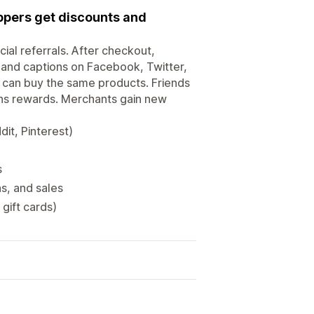
pers get discounts and
al referrals. After checkout,
and captions on Facebook, Twitter,
ds can buy the same products. Friends
arns rewards. Merchants gain new
it, Pinterest)
s
s, and sales
gift cards)