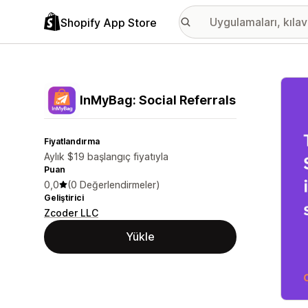
Shopify App Store
Öne ç
InMyBag: Social Referrals
Fiyatlandırma
Aylık $19 başlangıç fiyatıyla
Puan
0,0
(0 Değerlendirmeler)
Geliştirici
Zcoder LLC
Yükle