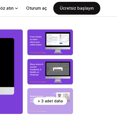
öz atın
Oturum aç
Ücretsiz başlayın
+ 3 adet daha