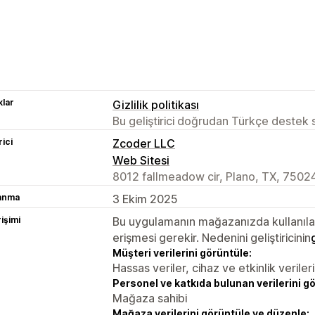
lar
Gizlilik politikası
Bu geliştirici doğrudan Türkçe destek
rici
Zcoder LLC
Web Sitesi
8012 fallmeadow cir, Plano, TX, 7502
lanma
3 Ekim 2025
rişimi
Bu uygulamanın mağazanızda kullanılabi
erişmesi gerekir. Nedenini geliştiricinin
Müşteri verilerini görüntüle:
Hassas veriler, cihaz ve etkinlik verileri
Personel ve katkıda bulunan verilerini g
Mağaza sahibi
Mağaza verilerini görüntüle ve düzenle: