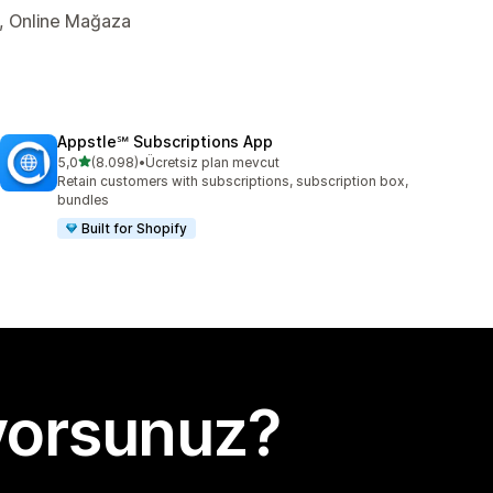
er, Online Mağaza
Appstle℠ Subscriptions App
5 yıldız üzerinden
5,0
(8.098)
•
Ücretsiz plan mevcut
toplam 8098 değerlendirme
Retain customers with subscriptions, subscription box,
bundles
Built for Shopify
yorsunuz?