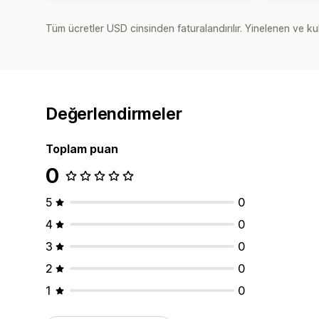
Tüm ücretler USD cinsinden faturalandırılır. Yinelenen ve kul
Değerlendirmeler
Toplam puan
0
5
0
4
0
3
0
2
0
1
0