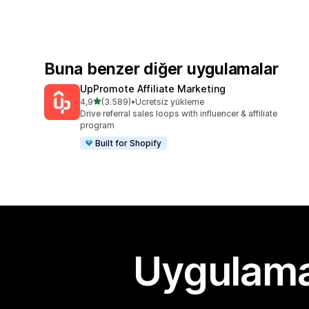
Buna benzer diğer uygulamalar
UpPromote Affiliate Marketing
5 yıldız üzerinden
4,9
(3.589)
•
Ücretsiz yükleme
toplam 3589 değerlendirme
Drive referral sales loops with influencer & affiliate
program
Built for Shopify
Uygulama