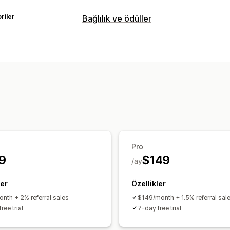
riler
Bağlılık ve ödüller
Program türleri
Ödül programları
Yönlendirmeler
Hed
Sunabileceğiniz ödüller
Puanlar
İndirimler
Hediye kartları
Pro
9
$149
/ay
ler
Özellikler
nth + 2% referral sales
$149/month + 1.5% referral sal
ree trial
7-day free trial