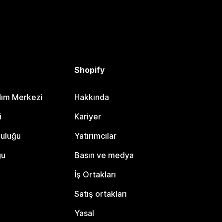
Shopify
dım Merkezi
Hakkında
i
Kariyer
luluğu
Yatırımcılar
gu
Basın ve medya
İş Ortakları
Satış ortakları
Yasal