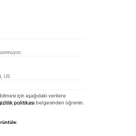
 sunmuyor.
4, US
lmesi için aşağıdaki verilere
gizlilik politikası
belgesinden öğrenin.
örüntüle: