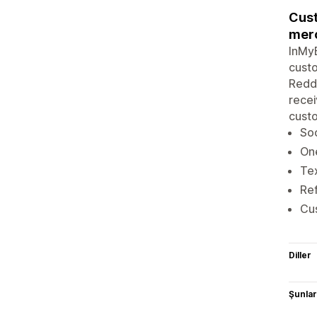
Cust
merc
InMyB
custo
Reddi
recei
custo
Soc
One
Tex
Ref
Cus
Diller
Şunlarl