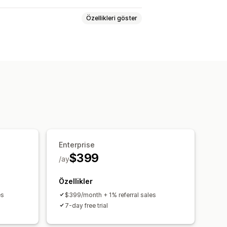
Özellikleri göster
iye kartı programları
Enterprise
$399
/ay
Özellikler
es
$399/month + 1% referral sales
7-day free trial