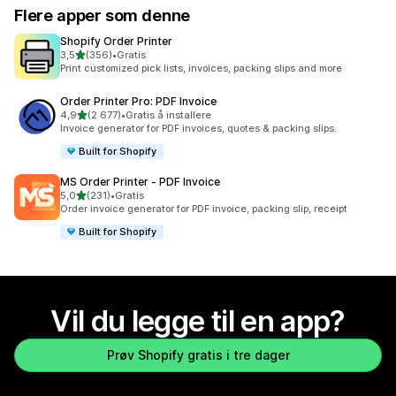
Flere apper som denne
Shopify Order Printer
av 5 stjerner
3,5
(356)
•
Gratis
Totalt 356 omtaler
Print customized pick lists, invoices, packing slips and more
Order Printer Pro: PDF Invoice
av 5 stjerner
4,9
(2 677)
•
Gratis å installere
Totalt 2677 omtaler
Invoice generator for PDF invoices, quotes & packing slips.
Built for Shopify
MS Order Printer ‑ PDF Invoice
av 5 stjerner
5,0
(231)
•
Gratis
Totalt 231 omtaler
Order invoice generator for PDF invoice, packing slip, receipt
Built for Shopify
Vil du legge til en app?
Prøv Shopify gratis i tre dager