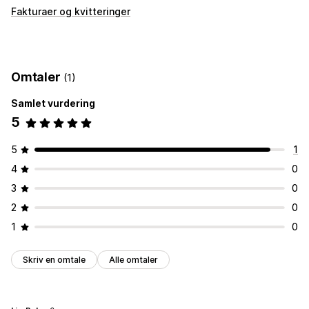
Fakturaer og kvitteringer
Omtaler
(1)
Samlet vurdering
5
5
1
4
0
3
0
2
0
1
0
Skriv en omtale
Alle omtaler