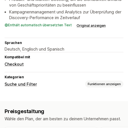
von Geschäftsprioritäten zu beeinflussen
Kampagnenmanagement und Analytics zur Überprüfung der
Discovery-Performance im Zeitverlauf
Enthält automatisch übersetzten Text
Original anzeigen
Sprachen
Deutsch, Englisch und Spanisch
Kompatibel mit
Checkout
Kategorien
Suche und Filter
Funktionen anzeigen
Suchfunktionen
Mehrere Sprachen
KI-Suche
Produkt-Boosts
Preisgestaltung
Personalisierte Suche
Benutzerdefiniertes Ranking
Wähle den Plan, der am besten zu deinem Unternehmen passt.
Suchleiste