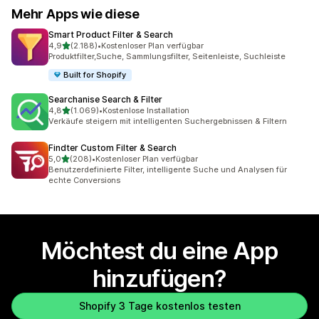
Mehr Apps wie diese
Smart Product Filter & Search
von 5 Sternen
4,9
(2.188)
•
Kostenloser Plan verfügbar
2188 Rezensionen insgesamt
Produktfilter,Suche, Sammlungsfilter, Seitenleiste, Suchleiste
Built for Shopify
Searchanise Search & Filter
von 5 Sternen
4,8
(1.069)
•
Kostenlose Installation
1069 Rezensionen insgesamt
Verkäufe steigern mit intelligenten Suchergebnissen & Filtern
Findter Custom Filter & Search
von 5 Sternen
5,0
(208)
•
Kostenloser Plan verfügbar
208 Rezensionen insgesamt
Benutzerdefinierte Filter, intelligente Suche und Analysen für
echte Conversions
Möchtest du eine App
hinzufügen?
Shopify 3 Tage kostenlos testen