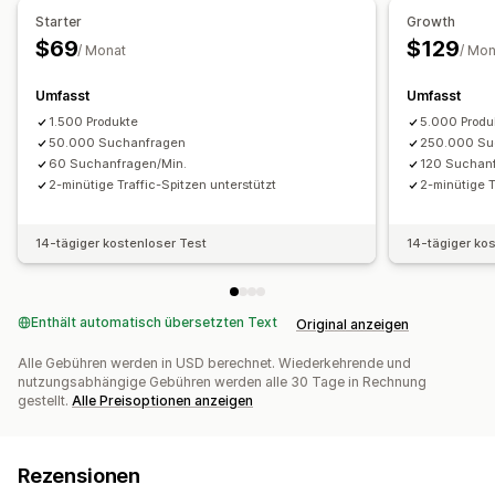
Display-Anpassung
Starter
Growth
Benutzerdefinierte CSS
$69
$129
/ Monat
/ Mon
Analysen
Umfasst
Umfasst
KI-Einblicke
1.500 Produkte
5.000 Produ
50.000 Suchanfragen
250.000 Su
60 Suchanfragen/Min.
120 Suchan
2-minütige Traffic-Spitzen unterstützt
2-minütige T
14-tägiger kostenloser Test
14-tägiger ko
Enthält automatisch übersetzten Text
Original anzeigen
Alle Gebühren werden in USD berechnet. Wiederkehrende und
nutzungsabhängige Gebühren werden alle 30 Tage in Rechnung
gestellt.
Alle Preisoptionen anzeigen
Rezensionen