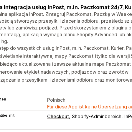
a integracja usług InPost, m.in. Paczkomat 24/7, K
alna aplikacja InPost. Zintegruj Paczkomat, Paczkę w Weekend
wością stworzysz przesyłki i zlecenia odbioru, prześledzis
ety lub zamówisz podjazd. Przed skorzystaniem z pluginu p
entacją, aplikacja wymaga planu Shopify Advanced lub akt
ing.
tęp do wszystkich usług InPost, m.in. Paczkomat, Kurier,
wietlanie interaktywnej mapy Paczkomat (tylko dla wersji 
 bieżąco aktualizowana i zawsze aktualna mapa Paczkomat
nerowanie etykiet nadawczych, podjazdów oraz zwrotów
ządzanie przesyłkami i zleceniami odbioru oraz monitorowa
hen
Polnisch
Für diese App ist keine Übersetzung 
ibel mit
Checkout
Shopify-Adminbereich
InP