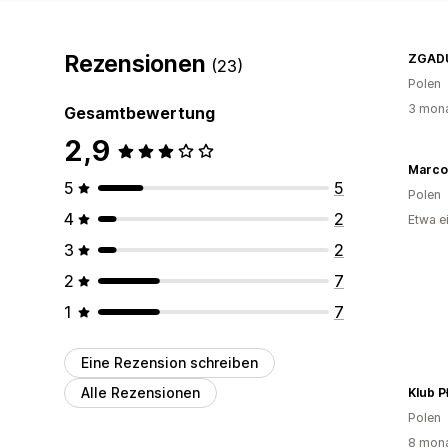
Rezensionen
ZGAD
(23)
Polen
3 mona
Gesamtbewertung
2,9
5
5
Polen
4
2
Etwa e
3
2
2
7
1
7
Eine Rezension schreiben
Alle Rezensionen
Klub P
Polen
8 mona