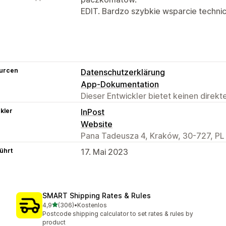
EDIT. Bardzo szybkie wsparcie technic
urcen
Datenschutzerklärung
App-Dokumentation
Dieser Entwickler bietet keinen direk
kler
InPost
Website
Pana Tadeusza 4, Kraków, 30-727, PL
ührt
17. Mai 2023
SMART Shipping Rates & Rules
von 5 Sternen
4,9
(306)
•
Kostenlos
306 Rezensionen insgesamt
Postcode shipping calculator to set rates & rules by
product