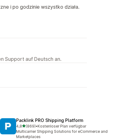
zne i po godzinie wszystko działa.
ten Support auf Deutsch an.
Packlink PRO Shipping Platform
von 5 Sternen
4,8
(869)
•
Kostenloser Plan verfügbar
869 Rezensionen insgesamt
Multicarrier Shipping Solutions for eCommerce and
Marketplaces