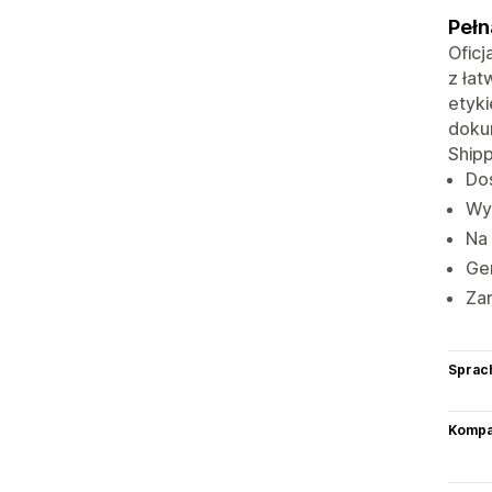
Pełn
Oficj
z łat
etyki
dokum
Shipp
Dos
Wyś
Na
Ge
Zar
Sprac
Kompat