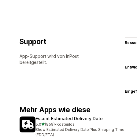
Support
Resso
App-Support wird von InPost
bereitgestellt.
Entwic
Eingef
Mehr Apps wie diese
Essent Estimated Delivery Date
von 5 Sternen
5,0
(859)
•
Kostenlos
859 Rezensionen insgesamt
Show Estimated Delivery Date Plus Shipping Time
(EDD/ETA)