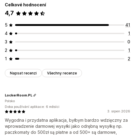
Celkové hodnocení
4,7
5
41
4
1
3
0
2
1
1
2
Napsat recenzi
Všechny recenze
LockerRoom.PL
Polsko
Doba používání aplikace: 6 měsíci
3. srpen 2026
Wygodna i przydatna aplikacja, byłbym bardzo wdzięczny za
wprowadzenie darmowej wysyłki jako odrębną wysyłkę np.
paczkomaty do 500zł są płatne a od 500+ są darmowe,