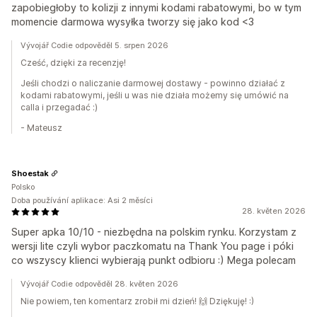
zapobiegłoby to kolizji z innymi kodami rabatowymi, bo w tym
momencie darmowa wysyłka tworzy się jako kod <3
Vývojář Codie odpověděl 5. srpen 2026
Cześć, dzięki za recenzję!
Jeśli chodzi o naliczanie darmowej dostawy - powinno działać z
kodami rabatowymi, jeśli u was nie działa możemy się umówić na
calla i przegadać :)
- Mateusz
Shoestak
Polsko
Doba používání aplikace: Asi 2 měsíci
28. květen 2026
Super apka 10/10 - niezbędna na polskim rynku. Korzystam z
wersji lite czyli wybor paczkomatu na Thank You page i póki
co wszyscy klienci wybierają punkt odbioru :) Mega polecam
Vývojář Codie odpověděl 28. květen 2026
Nie powiem, ten komentarz zrobił mi dzień! 🙌 Dziękuję! :)