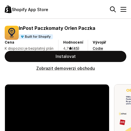
Shopify App Store
InPost Paczkomaty Orlen Paczka
Built for Shopify
Cena
Hodnocení
Vývojář
K dispozici je bezplatný plán
4,7
(45)
Codie
Instalovat
Zobrazit demoverzi obchodu