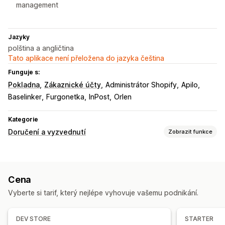
management
Jazyky
polština a angličtina
Tato aplikace není přeložena do jazyka čeština
Funguje s:
Pokladna
Zákaznické účty
Administrátor Shopify
Apilo
Baselinker
Furgonetka
InPost
Orlen
Kategorie
Doručení a vyzvednutí
Zobrazit funkce
Možnosti doručení
Nejzazší časy
Štítky zásilek
Cena
Možnosti vyzvednutí
Vyberte si tarif, který nejlépe vyhovuje vašemu podnikání.
Na ulici
Na prodejně
Sledování v reálném čase
DEV STORE
STARTER