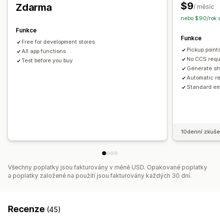
$9
Zdarma
Mapa doručení
Sledování objednávek
/ měsíc
nebo $90/rok s
Stránky pro sledování
Funkce
Funkce
Free for development stores
Pickup poin
All app functions
No CCS requ
Test before you buy
Generate sh
Automatic r
Standard em
10denní zkuše
Všechny poplatky jsou fakturovány v měně USD. Opakované poplatky
a poplatky založené na použití jsou fakturovány každých 30 dní.
Recenze
(45)