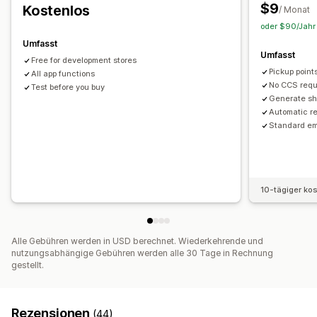
$9
Kostenlos
Zustellungskarte
Nachverfolgung von Bestellungen
/ Monat
oder $90/Jahr 
Tracking-Seiten
Umfasst
Umfasst
Free for development stores
Pickup poin
All app functions
No CCS requ
Test before you buy
Generate sh
Automatic r
Standard em
10-tägiger ko
Alle Gebühren werden in USD berechnet. Wiederkehrende und
nutzungsabhängige Gebühren werden alle 30 Tage in Rechnung
gestellt.
Rezensionen
(44)