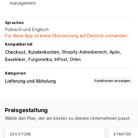
management
Sprachen
Polnisch und Englisch
Für diese App ist keine Übersetzung auf Deutsch vorhanden.
Kompatibel mit
Checkout
Kundenkonten
Shopify-Adminbereich
Apilo
Baselinker
Furgonetka
InPost
Orlen
Kategorien
Lieferung und Abholung
Funktionen anzeigen
Zustellungsoptionen
Deadlines
Versandetiketten
Preisgestaltung
Abholoptionen
Wähle den Plan, der am besten zu deinem Unternehmen passt.
Kontaktlos
Im Geschäft
Tracking in Echtzeit
DEV STORE
STARTER