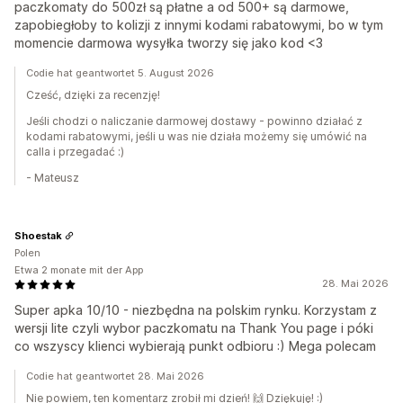
paczkomaty do 500zł są płatne a od 500+ są darmowe,
zapobiegłoby to kolizji z innymi kodami rabatowymi, bo w tym
momencie darmowa wysyłka tworzy się jako kod <3
Codie hat geantwortet 5. August 2026
Cześć, dzięki za recenzję!
Jeśli chodzi o naliczanie darmowej dostawy - powinno działać z
kodami rabatowymi, jeśli u was nie działa możemy się umówić na
calla i przegadać :)
- Mateusz
Shoestak
Polen
Etwa 2 monate mit der App
28. Mai 2026
Super apka 10/10 - niezbędna na polskim rynku. Korzystam z
wersji lite czyli wybor paczkomatu na Thank You page i póki
co wszyscy klienci wybierają punkt odbioru :) Mega polecam
Codie hat geantwortet 28. Mai 2026
Nie powiem, ten komentarz zrobił mi dzień! 🙌 Dziękuję! :)