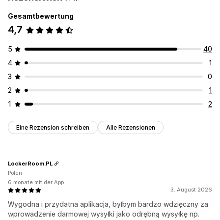
Gesamtbewertung
4,7
5
40
4
1
3
0
2
1
1
2
Eine Rezension schreiben
Alle Rezensionen
LockerRoom.PL
Polen
6 monate mit der App
3. August 2026
Wygodna i przydatna aplikacja, byłbym bardzo wdzięczny za
wprowadzenie darmowej wysyłki jako odrębną wysyłkę np.