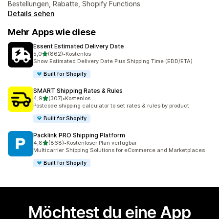
Bestellungen, Rabatte, Shopify Functions
Details sehen
Mehr Apps wie diese
Essent Estimated Delivery Date
von 5 Sternen
5,0
(862)
•
Kostenlos
862 Rezensionen insgesamt
Show Estimated Delivery Date Plus Shipping Time (EDD/ETA)
Built for Shopify
SMART Shipping Rates & Rules
von 5 Sternen
4,9
(307)
•
Kostenlos
307 Rezensionen insgesamt
Postcode shipping calculator to set rates & rules by product
Built for Shopify
Packlink PRO Shipping Platform
von 5 Sternen
4,8
(868)
•
Kostenloser Plan verfügbar
868 Rezensionen insgesamt
Multicarrier Shipping Solutions for eCommerce and Marketplaces
Built for Shopify
Möchtest du eine App