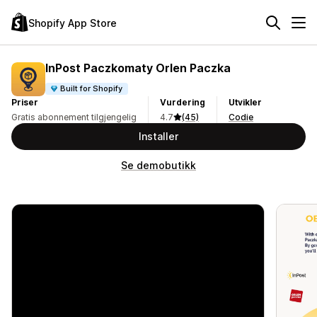
Shopify App Store
InPost Paczkomaty Orlen Paczka
Built for Shopify
Priser
Vurdering
Utvikler
Gratis abonnement tilgjengelig
4.7
(45)
Codie
Installer
Se demobutikk