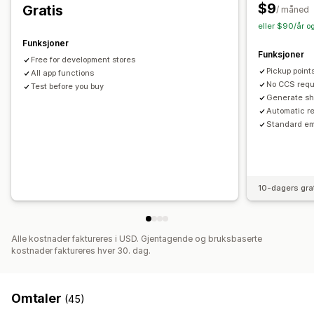
$9
Gratis
Leveringskart
Sporing av bestilling
Sporingssider
/ måned
eller $90/år o
Funksjoner
Funksjoner
Free for development stores
Pickup poin
All app functions
No CCS requ
Test before you buy
Generate sh
Automatic r
Standard em
10-dagers gra
Alle kostnader faktureres i USD. Gjentagende og bruksbaserte
kostnader faktureres hver 30. dag.
Omtaler
(45)