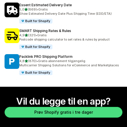
Essent Estimated Delivery Date
av 5 stjerner
5,0
(869)
•
Gratis
Totalt 869 omtaler
Show Estimated Delivery Date Plus Shipping Time (EDD/ETA)
Built for Shopify
SMART Shipping Rates & Rules
av 5 stjerner
4,9
(321)
•
Gratis
Totalt 321 omtaler
Postcode shipping calculator to set rates & rules by product
Built for Shopify
Packlink PRO Shipping Platform
av 5 stjerner
4,8
(870)
•
Gratis abonnement tilgjengelig
Totalt 870 omtaler
Multicarrier Shipping Solutions for eCommerce and Marketplaces
Built for Shopify
Vil du legge til en app?
Prøv Shopify gratis i tre dager