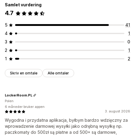
Samlet vurdering
4.7
5
41
4
1
3
0
2
1
1
2
Skriv en omtale
Alle omtaler
LockerRoom.PL
Polen
6 måneder bruker appen
3. august 2026
Wygodna i przydatna aplikacja, byłbym bardzo wdzięczny za
wprowadzenie darmowej wysyłki jako odrębną wysyłkę np.
paczkomaty do 500zł są płatne a od 500+ są darmowe,