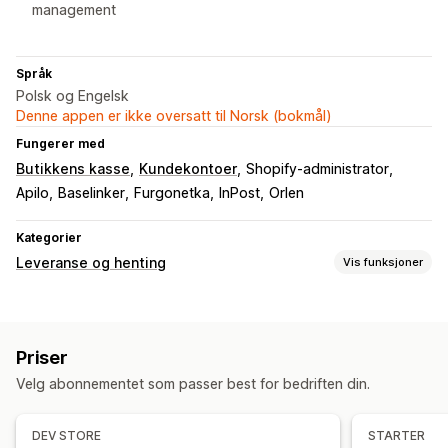
management
Språk
Polsk og Engelsk
Denne appen er ikke oversatt til Norsk (bokmål)
Fungerer med
Butikkens kasse
Kundekontoer
Shopify-administrator
Apilo
Baselinker
Furgonetka
InPost
Orlen
Kategorier
Leveranse og henting
Vis funksjoner
Leveringsalternativer
Tidsfrister
Fraktetiketter
Priser
Hentealternativer
Velg abonnementet som passer best for bedriften din.
Utenfor butikk
I butikk
Sanntidssporing
DEV STORE
STARTER