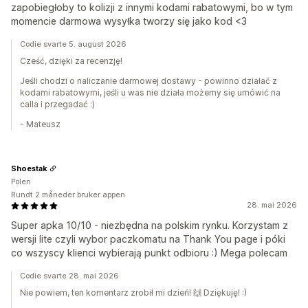
zapobiegłoby to kolizji z innymi kodami rabatowymi, bo w tym
momencie darmowa wysyłka tworzy się jako kod <3
Codie svarte 5. august 2026
Cześć, dzięki za recenzję!
Jeśli chodzi o naliczanie darmowej dostawy - powinno działać z
kodami rabatowymi, jeśli u was nie działa możemy się umówić na
calla i przegadać :)
- Mateusz
Shoestak
Polen
Rundt 2 måneder bruker appen
28. mai 2026
Super apka 10/10 - niezbędna na polskim rynku. Korzystam z
wersji lite czyli wybor paczkomatu na Thank You page i póki
co wszyscy klienci wybierają punkt odbioru :) Mega polecam
Codie svarte 28. mai 2026
Nie powiem, ten komentarz zrobił mi dzień! 🙌 Dziękuję! :)