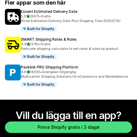
Fler appar som den här
Essent Estimated Delivery Date
av 5 stjärnor
5,0
(867)
•
Gratis
867 recensioner totalt
Show Estimated Delivery Date Plus Shipping Time (EDD/ETA)
Built for Shopify
SMART Shipping Rates & Rules
av 5 stjärnor
4,9
(318)
•
Gratis
318 recensioner totalt
Postcode shipping calculator to set rates & rules by product
Built for Shopify
Packlink PRO Shipping Platform
av 5 stjärnor
4,8
(869)
•
Gratisplan tillgänglig
869 recensioner totalt
Multicarrier Shipping Solutions for eCommerce and Marketplaces
Built for Shopify
Vill du lägga till en app?
Prova Shopify gratis i 3 dagar