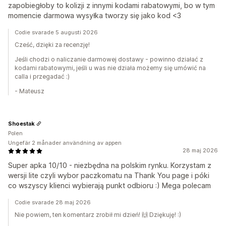
zapobiegłoby to kolizji z innymi kodami rabatowymi, bo w tym
momencie darmowa wysyłka tworzy się jako kod <3
Codie svarade 5 augusti 2026
Cześć, dzięki za recenzję!
Jeśli chodzi o naliczanie darmowej dostawy - powinno działać z
kodami rabatowymi, jeśli u was nie działa możemy się umówić na
calla i przegadać :)
- Mateusz
Shoestak
Polen
Ungefär 2 månader användning av appen
28 maj 2026
Super apka 10/10 - niezbędna na polskim rynku. Korzystam z
wersji lite czyli wybor paczkomatu na Thank You page i póki
co wszyscy klienci wybierają punkt odbioru :) Mega polecam
Codie svarade 28 maj 2026
Nie powiem, ten komentarz zrobił mi dzień! 🙌 Dziękuję! :)