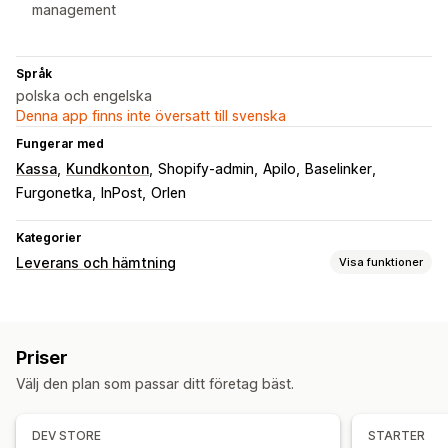
management
Språk
polska och engelska
Denna app finns inte översatt till svenska
Fungerar med
Kassa
Kundkonton
Shopify-admin
Apilo
Baselinker
Furgonetka
InPost
Orlen
Kategorier
Leverans och hämtning
Visa funktioner
Leveransalternativ
Tidsgränser
Fraktsedlar
Priser
Hämtningsalternativ
Välj den plan som passar ditt företag bäst.
Trottoarkant
I butik
Spårning i realtid
DEV STORE
STARTER