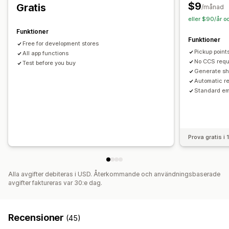
$9
Gratis
Leveranskarta
Orderspårning
Spåra sidor
/månad
eller $90/år o
Funktioner
Funktioner
Free for development stores
Pickup poin
All app functions
No CCS requ
Test before you buy
Generate sh
Automatic r
Standard em
Prova gratis i
Alla avgifter debiteras i USD. Återkommande och användningsbaserade
avgifter faktureras var 30:e dag.
Recensioner
(45)