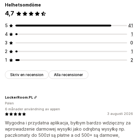
Helhetsomdöme
4,7
5
41
4
1
3
0
2
1
1
2
Skriv en recension
Alla recensioner
LockerRoom.PL
Polen
6 månader användning av appen
3 augusti 2026
Wygodna i przydatna aplikacja, byłbym bardzo wdzięczny za
wprowadzenie darmowej wysyłki jako odrębną wysyłkę np.
paczkomaty do 500zł są płatne a od 500+ są darmowe,