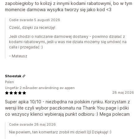
zapobiegłoby to kolizji z innymi kodami rabatowymi, bo w tym
momencie darmowa wysyłka tworzy się jako kod <3
Codie svarade 5 augusti 2026
Cześć, dzięki za recenzję!
Jeśli chodzi o naliczanie darmowej dostawy - powinno działać z
kodami rabatowymi, jeśli u was nie działa możemy się umówić na
calla i przegadać :)
- Mateusz
Shoestak
Polen
Ungefär 2 månader användning av appen
28 maj 2026
Super apka 10/10 - niezbędna na polskim rynku. Korzystam z
wersji lite czyli wybor paczkomatu na Thank You page i póki
co wszyscy klienci wybierają punkt odbioru :) Mega polecam
Codie svarade 28 maj 2026
Nie powiem, ten komentarz zrobił mi dzień! 🙌 Dziękuję! :)