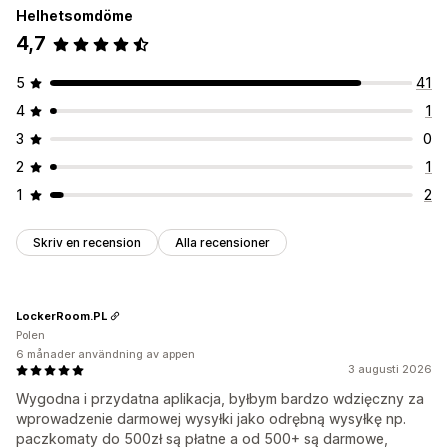
Helhetsomdöme
4,7
5
41
4
1
3
0
2
1
1
2
Skriv en recension
Alla recensioner
LockerRoom.PL
Polen
6 månader användning av appen
3 augusti 2026
Wygodna i przydatna aplikacja, byłbym bardzo wdzięczny za
wprowadzenie darmowej wysyłki jako odrębną wysyłkę np.
paczkomaty do 500zł są płatne a od 500+ są darmowe,