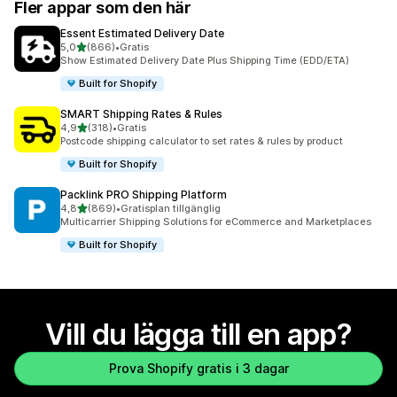
Fler appar som den här
Essent Estimated Delivery Date
av 5 stjärnor
5,0
(866)
•
Gratis
866 recensioner totalt
Show Estimated Delivery Date Plus Shipping Time (EDD/ETA)
Built for Shopify
SMART Shipping Rates & Rules
av 5 stjärnor
4,9
(318)
•
Gratis
318 recensioner totalt
Postcode shipping calculator to set rates & rules by product
Built for Shopify
Packlink PRO Shipping Platform
av 5 stjärnor
4,8
(869)
•
Gratisplan tillgänglig
869 recensioner totalt
Multicarrier Shipping Solutions for eCommerce and Marketplaces
Built for Shopify
Vill du lägga till en app?
Prova Shopify gratis i 3 dagar