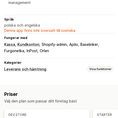
management
Språk
polska och engelska
Denna app finns inte översatt till svenska
Fungerar med
Kassa
Kundkonton
Shopify-admin
Apilo
Baselinker
Furgonetka
InPost
Orlen
Kategorier
Leverans och hämtning
Visa funktioner
Leveransalternativ
Tidsgränser
Fraktsedlar
Priser
Hämtningsalternativ
Välj den plan som passar ditt företag bäst.
Trottoarkant
I butik
Spårning i realtid
DEV STORE
STARTER