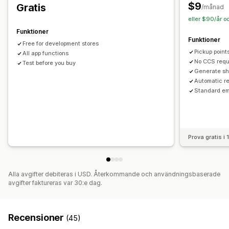
$9
Gratis
Leveranskarta
Orderspårning
Spåra sidor
/månad
eller $90/år o
Funktioner
Funktioner
Free for development stores
Pickup poin
All app functions
No CCS requ
Test before you buy
Generate sh
Automatic r
Standard em
Prova gratis i
Alla avgifter debiteras i USD. Återkommande och användningsbaserade
avgifter faktureras var 30:e dag.
Recensioner
(45)