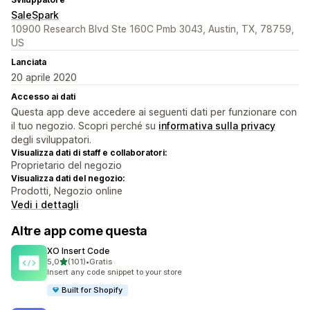
SaleSpark
10900 Research Blvd Ste 160C Pmb 3043, Austin, TX, 78759,
US
Lanciata
20 aprile 2020
Accesso ai dati
Questa app deve accedere ai seguenti dati per funzionare con
il tuo negozio. Scopri perché su
informativa sulla privacy
degli sviluppatori.
Visualizza dati di staff e collaboratori:
Proprietario del negozio
Visualizza dati del negozio:
Prodotti, Negozio online
Vedi i dettagli
Altre app come questa
XO Insert Code
stelle su 5
5,0
(101)
•
Gratis
101 recensioni totali
Insert any code snippet to your store
Built for Shopify