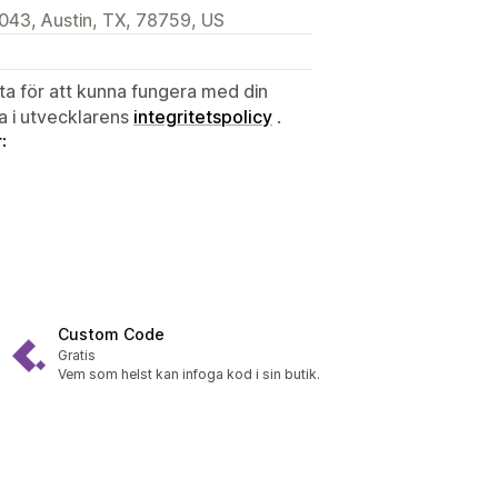
43, Austin, TX, 78759, US
ata för att kunna fungera med din
ta i utvecklarens
integritetspolicy
.
:
Custom Code
Gratis
Vem som helst kan infoga kod i sin butik.