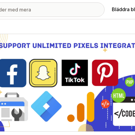
Bläddra b
ri med utvalda bilder