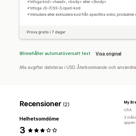
Infoga kod i <head>, <body> eller </body>
Infoga JS-/CSS-/Liquid-kod
Inkludera eller exkludera kod från specifika sidor, produkter e
Prova gratis i 7 dagar
Innehåller automatöversatt text
Visa original
Alla avgifter debiteras i USD. Återkommande och användni
Recensioner
My Br
(2)
USA
3 måna
Helhetsomdöme
appen
3