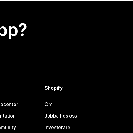
app?
Shopify
lpcenter
Om
ntation
Jobba hos oss
mmunity
Investerare