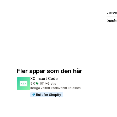
Lanse
Dataå
Fler appar som den här
XO Insert Code
av 5 stjärnor
5,0
(101)
•
Gratis
101 recensioner totalt
Infoga valfritt kodavsnitt i butiken
Built for Shopify