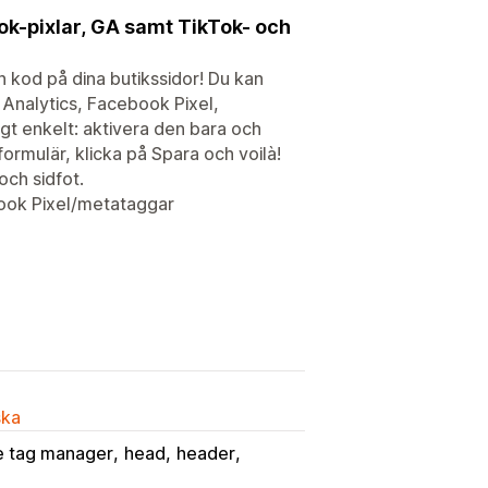
ook-pixlar, GA samt TikTok- och
n kod på dina butikssidor! Du kan
le Analytics, Facebook Pixel,
gt enkelt: aktivera den bara och
rmulär, klicka på Spara och voilà!
och sidfot.
ook Pixel/metataggar
ska
e tag manager
head
header