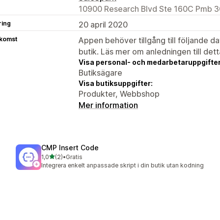
10900 Research Blvd Ste 160C Pmb 30
ring
20 april 2020
tkomst
Appen behöver tillgång till följande d
butik. Läs mer om anledningen till det
Visa personal- och medarbetaruppgifter
Butiksägare
Visa butiksuppgifter:
Produkter, Webbshop
Mer information
CMP Insert Code
av 5 stjärnor
1,0
(2)
•
Gratis
2 recensioner totalt
Integrera enkelt anpassade skript i din butik utan kodning