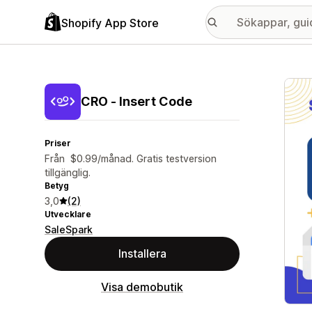
Shopify App Store
Galle
CRO ‑ Insert Code
Priser
Från $0.99/månad. Gratis testversion
tillgänglig.
Betyg
3,0
(2)
Utvecklare
SaleSpark
Installera
Visa demobutik