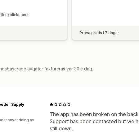
ller kollektioner
Prova gratis i 7 dagar
ngsbaserade avgifter faktureras var 30:e dag.
eeder Supply
The app has been broken on the backe
der användning av
Support has been contacted but we ha
still down.