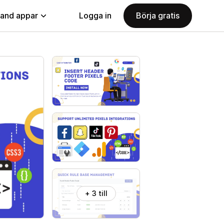
land appar
Logga in
Börja gratis
+ 3 till