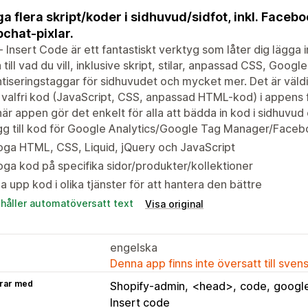
ga flera skript/koder i sidhuvud/sidfot, inkl. Faceb
chat-pixlar.
 Insert Code är ett fantastiskt verktyg som låter dig lägga i
 till vad du vill, inklusive skript, stilar, anpassad CSS, Goog
tiseringstaggar för sidhuvudet och mycket mer. Det är väldi
valfri kod (JavaScript, CSS, anpassad HTML-kod) i appens fo
är appen gör det enkelt för alla att bädda in kod i sidhuvud 
g till kod för Google Analytics/Google Tag Manager/Faceb
oga HTML, CSS, Liquid, jQuery och JavaScript
oga kod på specifika sidor/produkter/kollektioner
a upp kod i olika tjänster för att hantera den bättre
ehåller automatöversatt text
Visa original
engelska
Denna app finns inte översatt till sven
rar med
Shopify-admin
<head>
code
googl
Insert code