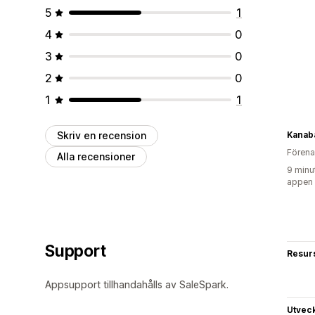
5
1
4
0
3
0
2
0
1
1
Skriv en recension
Kanab
Förena
Alla recensioner
9 minu
appen
Support
Resur
Appsupport tillhandahålls av SaleSpark.
Utvec