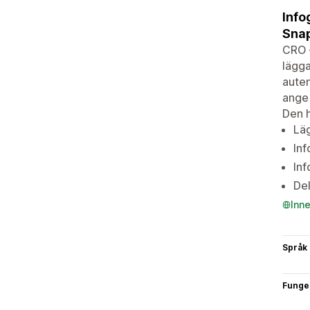
Info
Snap
CRO ‑
lägga
auten
ange 
Den h
Läg
Inf
Inf
Del
Inn
Språk
Funge