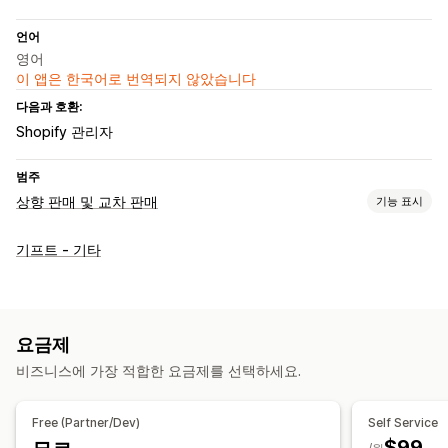
언어
영어
이 앱은 한국어로 번역되지 않았습니다
다음과 호환:
Shopify 관리자
범주
상향 판매 및 교차 판매
기능 표시
맞춤 설정
기프트 - 기타
사용자 지정 규칙
제안 및 권장 사항
무료 기프트
제품 추가 옵션
추천 제품
구독 업그레이드
요금제
비즈니스에 가장 적합한 요금제를 선택하세요.
분석
A/B 테스트
전환율
퍼널 추적
Free (Partner/Dev)
Self Service
$99