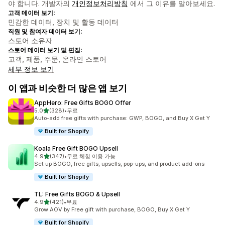
야 합니다. 개발자의
개인정보처리방침
에서 그 이유를 알아보세요.
고객 데이터 보기:
민감한 데이터, 장치 및 활동 데이터
직원 및 참여자 데이터 보기:
스토어 소유자
스토어 데이터 보기 및 편집:
고객, 제품, 주문, 온라인 스토어
세부 정보 보기
이 앱과 비슷한 더 많은 앱 보기
AppHero: Free Gifts BOGO Offer
별 5개 중
5.0
(328)
•
무료
총 리뷰 328개
Auto-add free gifts with purchase: GWP, BOGO, and Buy X Get Y
Built for Shopify
Koala Free Gift BOGO Upsell
별 5개 중
4.9
(347)
•
무료 체험 이용 가능
총 리뷰 347개
Set up BOGO, free gifts, upsells, pop-ups, and product add-ons
Built for Shopify
TL: Free Gifts BOGO & Upsell
별 5개 중
4.9
(421)
•
무료
총 리뷰 421개
Grow AOV by Free gift with purchase, BOGO, Buy X Get Y
Built for Shopify