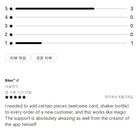
5
3
4
0
3
0
2
0
1
1
리뷰 작성
모든 리뷰
Bliss™
네덜란드
앱 사용 기간 21일
2024년 4월 24일
I needed to add certain pieces (welcome card, shaker bottle)
to every order of a new customer, and this works like magic.
The support is absolutely amazing as well from the creator of
the app himself!